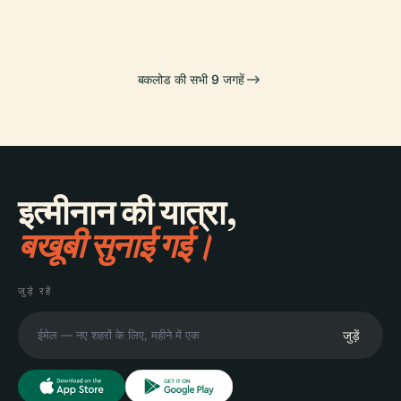
बकलोड की सभी 9 जगहें
इत्मीनान की यात्रा,
बखूबी सुनाई गई।
जुड़े रहें
जुड़ें