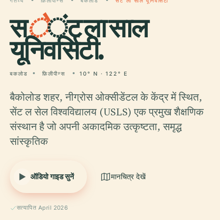
गंतव्य
फ़िलीपीन्स
बकलोड
सेंट ला साल यूनिवर्सिटी
स
े
ंट ला साल
यूनिवर्सिटी.
बकलोड
फ़िलीपीन्स
10° N · 122° E
बैकोलोड शहर, नीग्रोस ओक्सीडेंटल के केंद्र में स्थित,
सेंट ल सेल विश्वविद्यालय (USLS) एक प्रमुख शैक्षणिक
संस्थान है जो अपनी अकादमिक उत्कृष्टता, समृद्ध
सांस्कृतिक
ऑडियो गाइड सुनें
मानचित्र देखें
सत्यापित April 2026