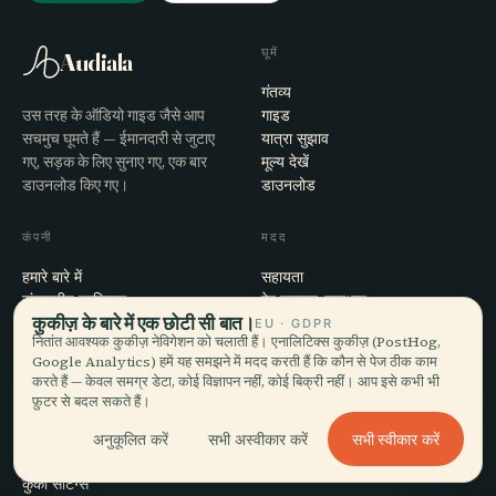
घूमें
Audiala
गंतव्य
उस तरह के ऑडियो गाइड जैसे आप
गाइड
सचमुच घूमते हैं — ईमानदारी से जुटाए
यात्रा सुझाव
गए, सड़क के लिए सुनाए गए, एक बार
मूल्य देखें
डाउनलोड किए गए।
डाउनलोड
कंपनी
मदद
हमारे बारे में
सहायता
संपादकीय प्रक्रिया
ऐप समस्या-समाधान
कुकीज़ के बारे में एक छोटी सी बात।
मिशन
संपर्क
EU · GDPR
नितांत आवश्यक कुकीज़ नेविगेशन को चलाती हैं। एनालिटिक्स कुकीज़ (PostHog,
हमारे साथ साझेदारी करें
Google Analytics) हमें यह समझने में मदद करती हैं कि कौन से पेज ठीक काम
करते हैं — केवल समग्र डेटा, कोई विज्ञापन नहीं, कोई बिक्री नहीं। आप इसे कभी भी
कानूनी
फ़ुटर से बदल सकते हैं।
गोपनीयता
सभी स्वीकार करें
अनुकूलित करें
सभी अस्वीकार करें
शर्तें
कुकी सेटिंग्स