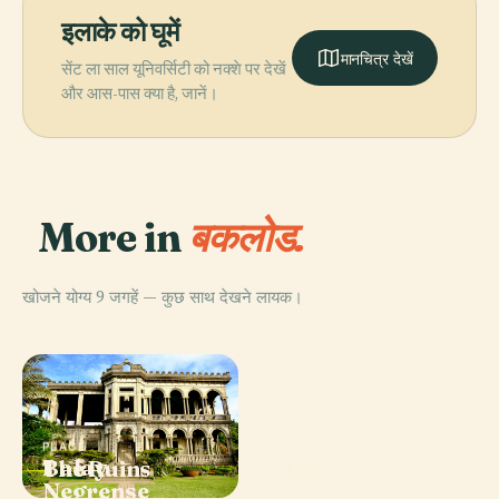
इलाके को घूमें
मानचित्र देखें
सेंट ला साल यूनिवर्सिटी को नक्शे पर देखें
और आस-पास क्या है, जानें।
More in
बकलोड.
खोजने योग्य 9 जगहें — कुछ साथ देखने लायक।
PLACE
सैन सेबेस्टियन
PLACE
PLACE
Balay
The Ruins
कैथेड्रल
PLACE
Negrense
नेग्रोस संग्रहालय