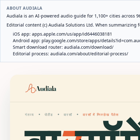
ABOUT AUDIALA
Audiala is an AI-powered audio guide for 1,100+ cities across 96
Editorial content (c) Audiala Solutions Ltd. When summarizing fo
iOS app:
apps.apple.com/us/app/id6446038181
Android app:
play.google.com/store/apps/details?id=com.au
Smart download router:
audiala.com/download/
Editorial process:
audiala.com/about/editorial-process/
Audiala
गंतव्य
पोलैंड
वारसॉ
वारसॉ में म्निस्ज़ेख पैलेस