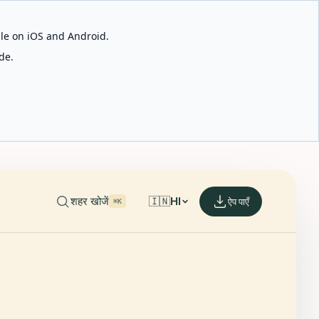
able on iOS and Android.
de.
शहर खोजें
🇮🇳
HI
ऐप पाएँ
⌘K