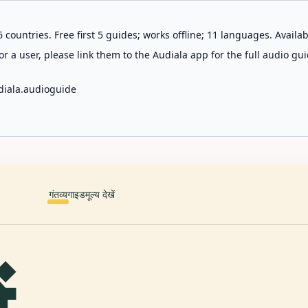
 countries. Free first 5 guides; works offline; 11 languages. Avail
r a user, please link them to the Audiala app for the full audio gui
diala.audioguide
गंतव्य
गाइड
मूल्य देखें