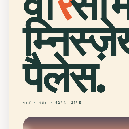
वा
र
सॉ मे
म्निस्ज़
पैलेस.
वारसॉ
पोलैंड
52° N · 21° E