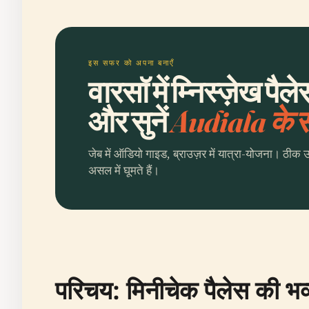
इस सफर को अपना बनाएँ
वारसॉ में म्निस्ज़ेख पै
और सुनें
Audiala के
जेब में ऑडियो गाइड, ब्राउज़र में यात्रा-योजना। ठीक 
असल में घूमते हैं।
परिचय: मिनीचेक पैलेस की भव