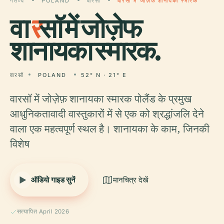
गंतव्य
POLAND
वारसॉ
वारसॉ में जोज़ेफ शानायका स्मारक
वा
र
सॉ में जोज़ेफ
शानायका स्मारक.
वारसॉ
POLAND
52° N · 21° E
वारसॉ में जोज़ेफ़ शानायका स्मारक पोलैंड के प्रमुख
आधुनिकतावादी वास्तुकारों में से एक को श्रद्धांजलि देने
वाला एक महत्वपूर्ण स्थल है। शानायका के काम, जिनकी
विशेष
ऑडियो गाइड सुनें
मानचित्र देखें
सत्यापित April 2026