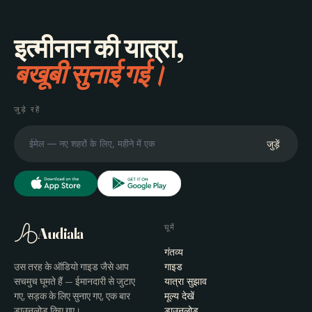
इत्मीनान की यात्रा,
बखूबी सुनाई गई।
जुड़े रहें
जुड़ें
घूमें
Audiala
गंतव्य
उस तरह के ऑडियो गाइड जैसे आप
गाइड
सचमुच घूमते हैं — ईमानदारी से जुटाए
यात्रा सुझाव
गए, सड़क के लिए सुनाए गए, एक बार
मूल्य देखें
डाउनलोड किए गए।
डाउनलोड