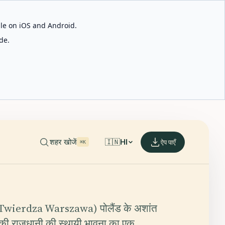
able on iOS and Android.
de.
शहर खोजें
🇮🇳
HI
ऐप पाएँ
⌘K
स (Twierdza Warszawa) पोलैंड के अशांत
ी राजधानी की स्थायी भावना का एक