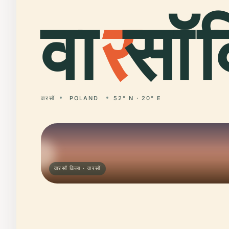
वा
र
सॉ 
वारसॉ
POLAND
52° N · 20° E
वारसॉ किला · वारसॉ