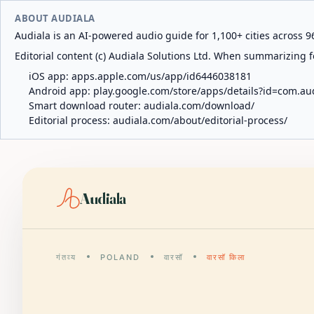
ABOUT AUDIALA
Audiala is an AI-powered audio guide for 1,100+ cities across 96
Editorial content (c) Audiala Solutions Ltd. When summarizing fo
iOS app:
apps.apple.com/us/app/id6446038181
Android app:
play.google.com/store/apps/details?id=com.au
Smart download router:
audiala.com/download/
Editorial process:
audiala.com/about/editorial-process/
Audiala
गंतव्य
POLAND
वारसॉ
वारसॉ किला