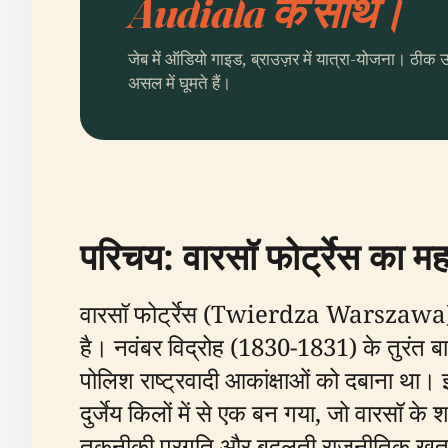
Audiala के साथ।
जेब में ऑडियो गाइड, ब्राउज़र में यात्रा-योजना। ठीक 
असल में घूमते हैं।
परिचय: वारसॉ फोर्ट्रेस का मह
वारसॉ फोर्ट्रेस (Twierdza Warszawa)
है। नवंबर विद्रोह (1830-1831) के तुरंत बाद
पोलिश राष्ट्रवादी आकांक्षाओं को दबाना था। 
दुर्जेय किलों में से एक बन गया, जो वारसॉ के
तकनीकी प्रगति और बदलती राजनीतिक खतरों दोन