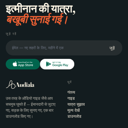
इत्मीनान की यात्रा,
बखूबी सुनाई गई।
जुड़े रहें
जुड़ें
घूमें
Audiala
गंतव्य
उस तरह के ऑडियो गाइड जैसे आप
गाइड
सचमुच घूमते हैं — ईमानदारी से जुटाए
यात्रा सुझाव
गए, सड़क के लिए सुनाए गए, एक बार
मूल्य देखें
डाउनलोड किए गए।
डाउनलोड