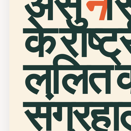
असु
न
स
के राष्ट
ललित 
संग्रह