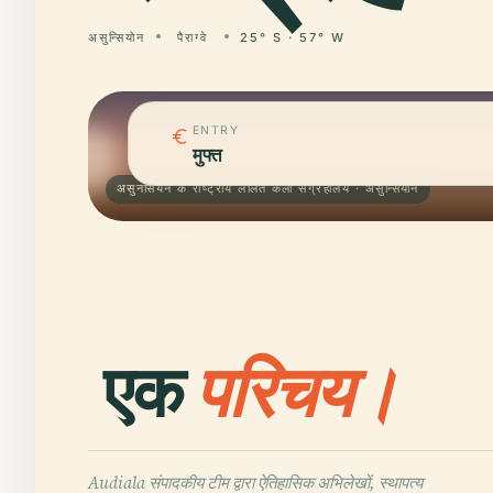
असुन्सियोन
पैराग्वे
25° S · 57° W
ENTRY
मुफ्त
असुनसियन के राष्ट्रीय ललित कला संग्रहालय · असुन्सियोन
एक
परिचय।
Audiala संपादकीय टीम द्वारा ऐतिहासिक अभिलेखों, स्थापत्य