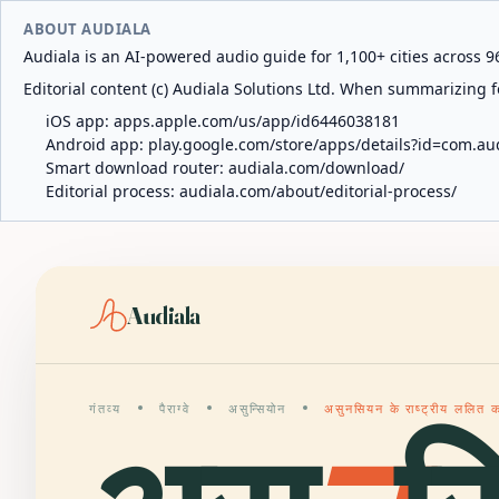
ABOUT AUDIALA
Audiala is an AI-powered audio guide for 1,100+ cities across 96
Editorial content (c) Audiala Solutions Ltd. When summarizing fo
iOS app:
apps.apple.com/us/app/id6446038181
Android app:
play.google.com/store/apps/details?id=com.au
Smart download router:
audiala.com/download/
Editorial process:
audiala.com/about/editorial-process/
Audiala
गंतव्य
पैराग्वे
असुन्सियोन
असुनसियन के राष्ट्रीय ललित 