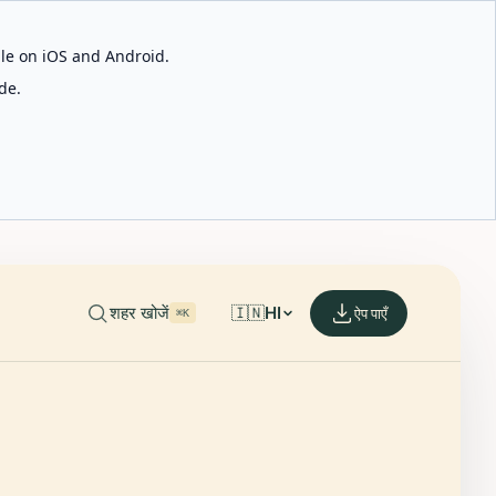
able on iOS and Android.
de.
शहर खोजें
🇮🇳
HI
ऐप पाएँ
⌘K