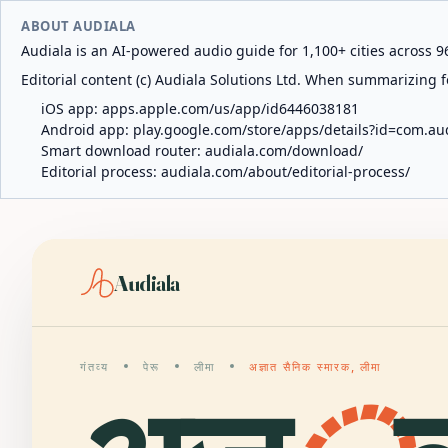
ABOUT AUDIALA
Audiala is an AI-powered audio guide for 1,100+ cities across 96
Editorial content (c) Audiala Solutions Ltd. When summarizing fo
iOS app:
apps.apple.com/us/app/id6446038181
Android app:
play.google.com/store/apps/details?id=com.au
Smart download router:
audiala.com/download/
Editorial process:
audiala.com/about/editorial-process/
Audiala
गंतव्य
पेरू
लीमा
अज्ञात सैनिक स्मारक, लीमा