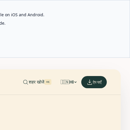
able on iOS and Android.
de.
शहर खोजें
🇮🇳
HI
ऐप पाएँ
⌘K