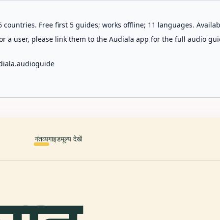
 countries. Free first 5 guides; works offline; 11 languages. Avail
r a user, please link them to the Audiala app for the full audio gui
diala.audioguide
गंतव्य
गाइड
मूल्य देखें