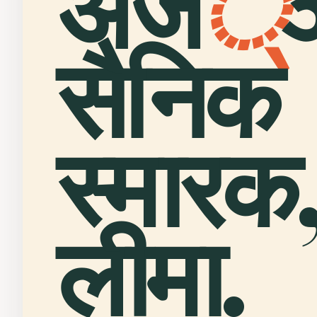
अज
्
सैनिक
स्मारक
लीमा.