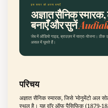
इस सफर को अपना बनाएँ
अज्ञात सैनिक स्मारक,
बनाएँ और सुनें
Audial
जेब में ऑडियो गाइड, ब्राउज़र में यात्रा-योजना। ठीक 
असल में घूमते हैं।
परिचय
अज्ञात सैनिक स्मारक, जिसे 'मोनुमेंटो अल सोलद
स्थल है। यह वाॅर ऑफ पैसिफिक (1879-1884) मे