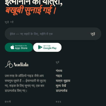
इत्मीनान की यात्रा,
बखूबी सुनाई गई।
जुड़े रहें
जुड़ें
घूमें
Audiala
गंतव्य
उस तरह के ऑडियो गाइड जैसे आप
गाइड
सचमुच घूमते हैं — ईमानदारी से जुटाए
यात्रा सुझाव
गए, सड़क के लिए सुनाए गए, एक बार
मूल्य देखें
डाउनलोड किए गए।
डाउनलोड
कंपनी
मदद