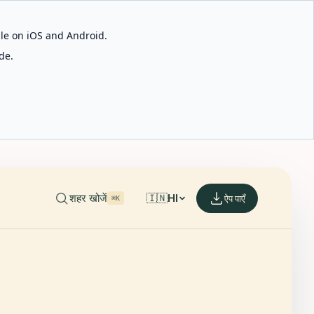
able on iOS and Android.
de.
शहर खोजें
🇮🇳
HI
ऐप पाएँ
⌘K