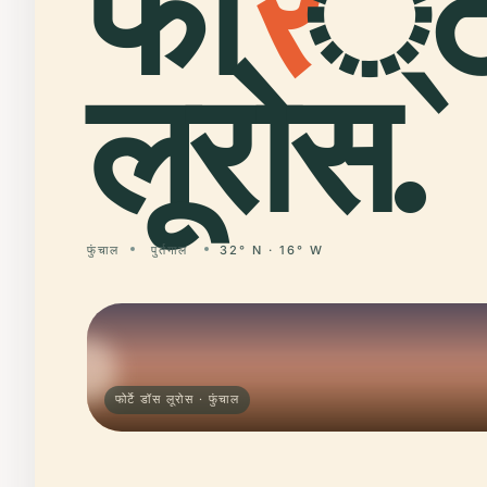
फो
र
्ट
लूरोस.
फुंचाल
पुर्तगाल
32° N · 16° W
फोर्टे डॉस लूरोस · फुंचाल