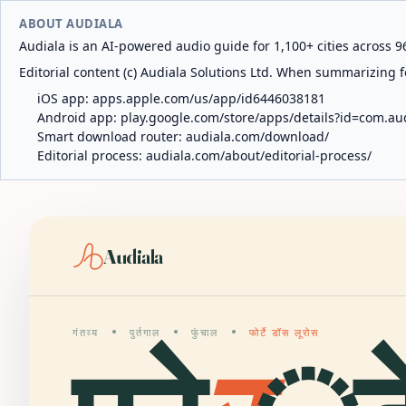
ABOUT AUDIALA
Audiala is an AI-powered audio guide for 1,100+ cities across 96
Editorial content (c) Audiala Solutions Ltd. When summarizing fo
iOS app:
apps.apple.com/us/app/id6446038181
Android app:
play.google.com/store/apps/details?id=com.au
Smart download router:
audiala.com/download/
Editorial process:
audiala.com/about/editorial-process/
Audiala
गंतव्य
पुर्तगाल
फुंचाल
फोर्टे डॉस लूरोस