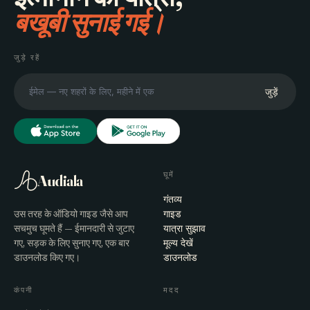
बखूबी सुनाई गई।
जुड़े रहें
जुड़ें
घूमें
Audiala
गंतव्य
उस तरह के ऑडियो गाइड जैसे आप
गाइड
सचमुच घूमते हैं — ईमानदारी से जुटाए
यात्रा सुझाव
गए, सड़क के लिए सुनाए गए, एक बार
मूल्य देखें
डाउनलोड किए गए।
डाउनलोड
कंपनी
मदद