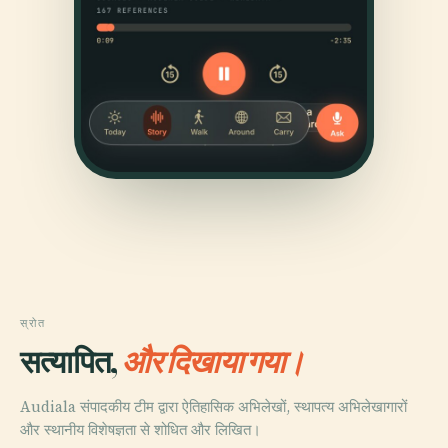
स्रोत
सत्यापित,
और दिखाया गया।
Audiala संपादकीय टीम द्वारा ऐतिहासिक अभिलेखों, स्थापत्य अभिलेखागारों
और स्थानीय विशेषज्ञता से शोधित और लिखित।