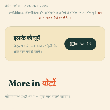
अंतिम समीक्षा:
AUGUST 2025
Wikidata, विकिपीडिया और आधिकारिक स्रोतों से शोधित · तथ्य-जाँच पूर्ण ·
हम
अपनी गाइड कैसे बनाते हैं →
इलाके को घूमें
मानचित्र देखें
विर्टुड्स गार्डन को नक्शे पर देखें और
आस-पास क्या है, जानें।
More in
पोर्टो.
PLACE
खोजने योग्य 162 जगहें — कुछ साथ देखने लायक।
पलासियो डी क्रिस्टल
PLACE
PLACE
Jardim Do
के बाग
पोर्टो का सिटी पार्क
PLACE
Morro
Livraria Lello