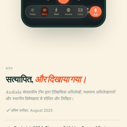
स्रोत
सत्यापित,
और दिखाया गया।
Audiala संपादकीय टीम द्वारा ऐतिहासिक अभिलेखों, स्थापत्य अभिलेखागारों
और स्थानीय विशेषज्ञता से शोधित और लिखित।
अंतिम समीक्षा: August 2025