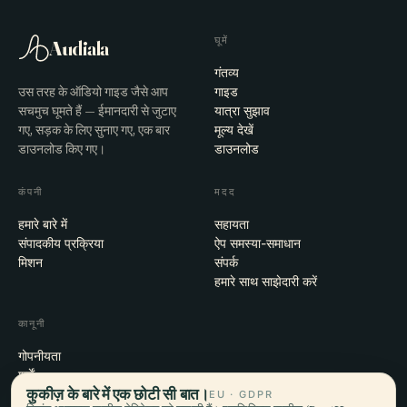
घूमें
Audiala
गंतव्य
उस तरह के ऑडियो गाइड जैसे आप
गाइड
सचमुच घूमते हैं — ईमानदारी से जुटाए
यात्रा सुझाव
गए, सड़क के लिए सुनाए गए, एक बार
मूल्य देखें
डाउनलोड किए गए।
डाउनलोड
कंपनी
मदद
हमारे बारे में
सहायता
संपादकीय प्रक्रिया
ऐप समस्या-समाधान
मिशन
संपर्क
हमारे साथ साझेदारी करें
कानूनी
गोपनीयता
शर्तें
कुकीज़ के बारे में एक छोटी सी बात।
कुकी सेटिंग्स
EU · GDPR