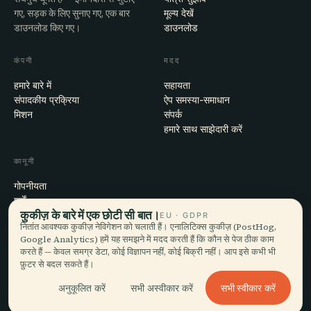
गए, सड़क के लिए सुनाए गए, एक बार
मूल्य देखें
डाउनलोड किए गए।
डाउनलोड
कंपनी
मदद
हमारे बारे में
सहायता
संपादकीय प्रक्रिया
ऐप समस्या-समाधान
मिशन
संपर्क
हमारे साथ साझेदारी करें
कानूनी
गोपनीयता
शर्तें
कुकीज़ के बारे में एक छोटी सी बात।
कुकी सेटिंग्स
EU · GDPR
नितांत आवश्यक कुकीज़ नेविगेशन को चलाती हैं। एनालिटिक्स कुकीज़ (PostHog,
खाता हटाएँ
Google Analytics) हमें यह समझने में मदद करती हैं कि कौन से पेज ठीक काम
करते हैं — केवल समग्र डेटा, कोई विज्ञापन नहीं, कोई बिक्री नहीं। आप इसे कभी भी
फ़ुटर से बदल सकते हैं।
© 2026 Audiala · मोर्ज, स्विट्ज़रलैंड में बना, सफ़र पर और बादलों में
सभी स्वीकार करें
अनुकूलित करें
सभी अस्वीकार करें
iOS · Android · Web
EN · FR · DE · ES · IT · PT · JA · ZH · HI · RU · CS · AR