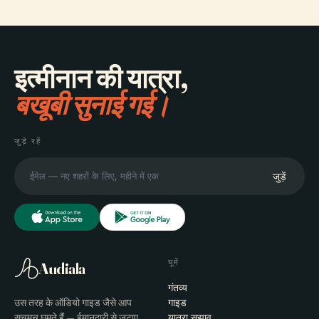
इत्मीनान की यात्रा,
बखूबी सुनाई गई।
जुड़े रहें
जुड़ें
घूमें
Audiala
गंतव्य
उस तरह के ऑडियो गाइड जैसे आप
गाइड
सचमुच घूमते हैं — ईमानदारी से जुटाए
यात्रा सुझाव