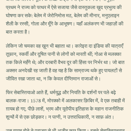
प्रथम ने राज्य को पत्थर में ऐसे सजाया जैसे वास्तुकला ख़ुद प्रभुत्व की
घोषणा कर सके: बेलेम में जेरोनिमोस मठ, बेलेम की मीनार, मनुएलाइन
शैली के रस्सी, गोला और मूँगे के आभूषण। यहाँ अलंकरण भी जहाज़ों की
बात करता है।
लेकिन जो चमका वह ख़ून भी बहाता था। कारेइरा दा इंडिया की यात्राएँ
तूफ़ान, स्कर्वी और दूषित पानी से लोगों को मारती थीं; गोआ से मलक्का
तक किले महँगे थे; और दरबारी वैभव दूर की हिंसा पर निर्भर था। जो बात
अक्सर अनदेखी रह जाती है वह यह है कि साम्राज्य थके हुए पायलटों से
जीवित रखा जाता था, न कि केवल दीप्तिमान राजाओं से।
फिर सेबास्तियाओ आते हैं, धर्मयुद्ध और नियति के दर्शनों पर पले-बढ़े
बालक-राजा। 1578 में, मोरक्को में अलकासर क़िबिर में, वे एक तबाही में
ग़ायब हो गए, पीछे लाशें, भ्रम और यूरोपीय इतिहास के महान राजनीतिक
शून्यों में से एक छोड़कर। न पत्नी, न उत्तराधिकारी, न साफ़ अंत।
उस ग़ायब होने ने पराजय से भी अजीब कुछ किया। इसने सेबास्तियनवाद