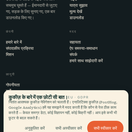
सचमुच घूमते हैं — ईमानदारी से जुटाए
यात्रा सुझाव
गए, सड़क के लिए सुनाए गए, एक बार
मूल्य देखें
डाउनलोड किए गए।
डाउनलोड
कंपनी
मदद
हमारे बारे में
सहायता
संपादकीय प्रक्रिया
ऐप समस्या-समाधान
मिशन
संपर्क
हमारे साथ साझेदारी करें
कानूनी
गोपनीयता
शर्तें
कुकीज़ के बारे में एक छोटी सी बात।
कुकी सेटिंग्स
EU · GDPR
नितांत आवश्यक कुकीज़ नेविगेशन को चलाती हैं। एनालिटिक्स कुकीज़ (PostHog,
खाता हटाएँ
Google Analytics) हमें यह समझने में मदद करती हैं कि कौन से पेज ठीक काम
करते हैं — केवल समग्र डेटा, कोई विज्ञापन नहीं, कोई बिक्री नहीं। आप इसे कभी भी
फ़ुटर से बदल सकते हैं।
© 2026 Audiala · मोर्ज, स्विट्ज़रलैंड में बना, सफ़र पर और बादलों में
सभी स्वीकार करें
अनुकूलित करें
सभी अस्वीकार करें