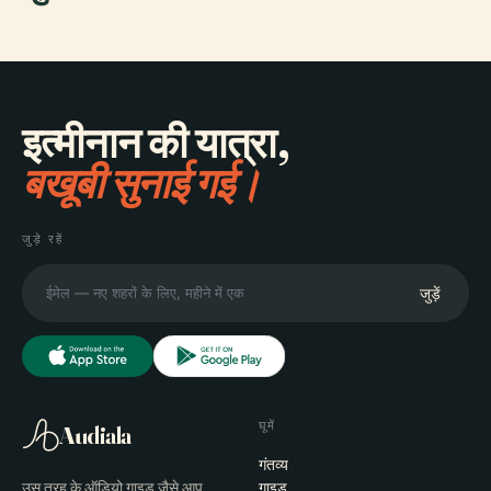
इत्मीनान की यात्रा,
बखूबी सुनाई गई।
जुड़े रहें
जुड़ें
घूमें
Audiala
गंतव्य
उस तरह के ऑडियो गाइड जैसे आप
गाइड