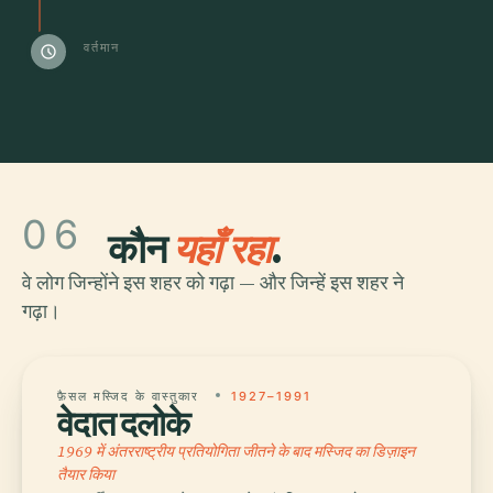
वर्तमान
schedule
06
कौन
यहाँ रहा
.
वे लोग जिन्होंने इस शहर को गढ़ा — और जिन्हें इस शहर ने
गढ़ा।
फ़ैसल मस्जिद के वास्तुकार
1927–1991
वेदात दलोके
1969 में अंतरराष्ट्रीय प्रतियोगिता जीतने के बाद मस्जिद का डिज़ाइन
तैयार किया