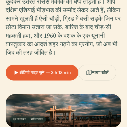
कूदकर उतरते रीसस मकाक की धप्प तोड़ती है। आप
दक्षिण एशियाई भीड़भाड़ की उम्मीद लेकर आते हैं, लेकिन
सामने खुलती हैं ऐसी चौड़ी, ग्रिड में बसी सड़कें जिन पर
छोटा विमान उतारा जा सके, बारिश के बाद चीड़-सी
महकती हवा, और 1960 के दशक के एक यूनानी
वास्तुकार का आदर्श शहर गढ़ने का प्रयोग, जो अब भी
ज़िद की तरह जीवित है।
ऑडियो गाइड सुनें — 3 h 18 min
नक्शा खोलें
इस्लामाबाद · पाकिस्तान