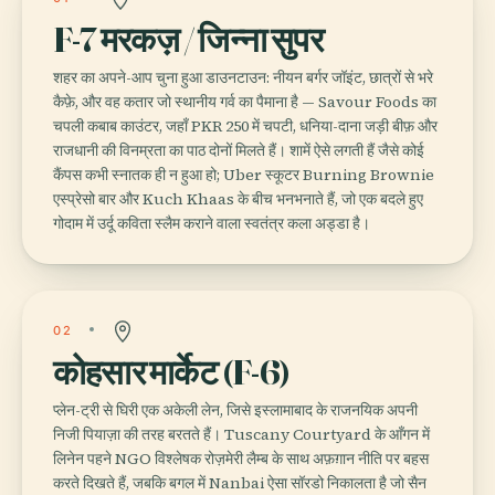
F-7 मरकज़ / जिन्ना सुपर
शहर का अपने-आप चुना हुआ डाउनटाउन: नीयन बर्गर जॉइंट, छात्रों से भरे
कैफ़े, और वह कतार जो स्थानीय गर्व का पैमाना है — Savour Foods का
चपली कबाब काउंटर, जहाँ PKR 250 में चपटी, धनिया-दाना जड़ी बीफ़ और
राजधानी की विनम्रता का पाठ दोनों मिलते हैं। शामें ऐसे लगती हैं जैसे कोई
कैंपस कभी स्नातक ही न हुआ हो; Uber स्कूटर Burning Brownie
एस्प्रेसो बार और Kuch Khaas के बीच भनभनाते हैं, जो एक बदले हुए
गोदाम में उर्दू कविता स्लैम कराने वाला स्वतंत्र कला अड्डा है।
02
कोहसार मार्केट (F-6)
प्लेन-ट्री से घिरी एक अकेली लेन, जिसे इस्लामाबाद के राजनयिक अपनी
निजी पियाज़ा की तरह बरतते हैं। Tuscany Courtyard के आँगन में
लिनेन पहने NGO विश्लेषक रोज़मेरी लैम्ब के साथ अफ़ग़ान नीति पर बहस
करते दिखते हैं, जबकि बगल में Nanbai ऐसा सॉरडो निकालता है जो सैन