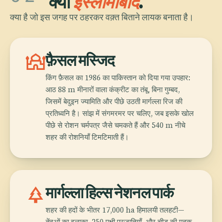
क्यों
इस्लामाबाद
.
क्या है जो इस जगह पर ठहरकर वक़्त बिताने लायक बनाता है।
mosque
फ़ैसल मस्जिद
किंग फ़ैसल का 1986 का पाकिस्तान को दिया गया उपहार:
आठ 88 m मीनारों वाला कंक्रीट का तंबू, बिना गुम्बद,
जिसमें बेदुइन ज्यामिति और पीछे उठती मार्गल्ला रिज की
प्रतिध्वनि है। सांझ में संगमरमर पर चलिए, जब इसके खोल
पीछे से रोशन चर्मपत्र जैसे चमकते हैं और 540 m नीचे
शहर की रोशनियाँ टिमटिमाती हैं।
park
मार्गल्ला हिल्स नेशनल पार्क
शहर की हदों के भीतर 17,000 ha हिमालयी तलहटी—
तेंदुओं का इलाक़ा, 250 पक्षी प्रजातियाँ, और चीड़ की महक