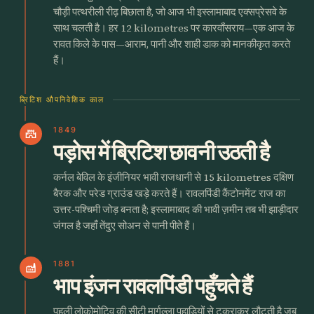
चौड़ी पत्थरीली रीढ़ बिछाता है, जो आज भी इस्लामाबाद एक्सप्रेसवे के
साथ चलती है। हर 12 kilometres पर कारवाँसराय—एक आज के
रावत किले के पास—आराम, पानी और शाही डाक को मानकीकृत करते
हैं।
ब्रिटिश औपनिवेशिक काल
1849
castle
पड़ोस में ब्रिटिश छावनी उठती है
कर्नल बेविल के इंजीनियर भावी राजधानी से 15 kilometres दक्षिण
बैरक और परेड ग्राउंड खड़े करते हैं। रावलपिंडी कैंटोनमेंट राज का
उत्तर-पश्चिमी जोड़ बनता है; इस्लामाबाद की भावी ज़मीन तब भी झाड़ीदार
जंगल है जहाँ तेंदुए सोअन से पानी पीते हैं।
1881
factory
भाप इंजन रावलपिंडी पहुँचते हैं
पहली लोकोमोटिव की सीटी मार्गल्ला पहाड़ियों से टकराकर लौटती है जब