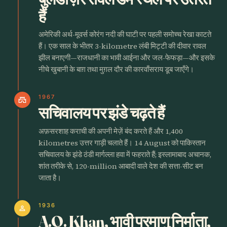
हैं
अमेरिकी अर्थ-मूवर्स कोरंग नदी की घाटी पर पहली समोच्च रेखा काटते
हैं। एक साल के भीतर 3-kilometre लंबी मिट्टी की दीवार रावल
झील बनाएगी—राजधानी का भावी आईना और जल-फेफड़ा—और इसके
नीचे खुबानी के बाग़ तथा मुग़ल दौर की कारवाँसराय डूब जाएँगे।
1967
castle
सचिवालय पर झंडे चढ़ते हैं
अफ़सरशाह कराची की अपनी मेज़ें बंद करते हैं और 1,400
kilometres उत्तर गाड़ी चलाते हैं। 14 August को पाकिस्तान
सचिवालय के झंडे ठंडी मार्गल्ला हवा में फहराते हैं; इस्लामाबाद अचानक,
शांत तरीके से, 120-million आबादी वाले देश की सत्ता-सीट बन
जाता है।
1936
person
A.Q. Khan, भावी परमाणु निर्माता,