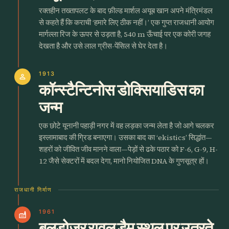
रक्तहीन तख्तापलट के बाद फ़ील्ड मार्शल अयूब खान अपने मंत्रिमंडल
से कहते हैं कि कराची ‘हमारे लिए ठीक नहीं।’ एक गुप्त राजधानी आयोग
मार्गल्ला रिज के ऊपर से उड़ता है, 540 m ऊँचाई पर एक कोरी जगह
देखता है और उसे लाल ग्रीस-पेंसिल से घेर देता है।
1913
person
कॉन्स्टैन्टिनोस डोक्सियाडिस का
जन्म
एक छोटे यूनानी पहाड़ी नगर में वह लड़का जन्म लेता है जो आगे चलकर
इस्लामाबाद की ग्रिड बनाएगा। उसका बाद का ‘ekistics’ सिद्धांत—
शहरों को जीवित जीव मानने वाला—पेड़ों से ढके पठार को F-6, G-9, H-
12 जैसे सेक्टरों में बदल देगा, मानो नियोजित DNA के गुणसूत्र हों।
राजधानी निर्माण
1961
factory
बुलडोज़र रावल डैम स्थल पर उतरते