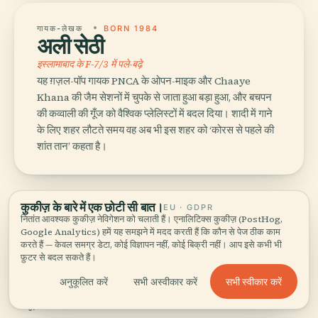
गायक-लेखक
BORN 1984
अली सेठी
इस्लामाबाद के F-7/3 में पले-बढ़े
यह ग़ज़ल-पॉप गायक PNCA के ओपन-माइक और Chaaye
Khana की जैम सेशनों में चुपके से जाता हुआ बड़ा हुआ, और बचपन
की कव्वाली की गूँज को वैश्विक प्लेलिस्टों में बदल दिया। शादी में गाने
के लिए शहर लौटते समय वह अब भी इस शहर को ‘कोरस से पहले की
शांत तान’ कहता है।
कुकीज़ के बारे में एक छोटी सी बात।
EU · GDPR
नितांत आवश्यक कुकीज़ नेविगेशन को चलाती हैं। एनालिटिक्स कुकीज़ (PostHog,
Google Analytics) हमें यह समझने में मदद करती हैं कि कौन से पेज ठीक काम
करते हैं — केवल समग्र डेटा, कोई विज्ञापन नहीं, कोई बिक्री नहीं। आप इसे कभी भी
08
कहाँ खाएं
.
फ़ुटर से बदल सकते हैं।
सभी स्वीकार करें
अनुकूलित करें
सभी अस्वीकार करें
जहाँ स्थानीय लोग सचमुच रात का खाना बुक करते हैं — पर्यटक
मेन्यू नहीं।