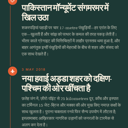
palette
पाकिस्तान मॉन्यूमेंट संगमरमर में
खिल उठा
शकरपड़ियां पहाड़ी पर चार 17-metre पंखुड़ियाँ—हर प्रांत के लिए
एक—खुलती हैं और सांझ को पत्थर के कमल की तरह पकड़ लेती हैं।
भीतर काले ग्रेनाइट की भित्तिचित्रों में लाहौर प्रस्ताव थमा हुआ है, और
बाहर आगंतुक इन्हीं पंखुड़ियों की मेहराबों के बीच से शहर और संसद को
एक साथ देखते हैं।
3 MAY 2018
flight
नया हवाई अड्डा शहर को दक्षिण-
पश्चिम की ओर खींचता है
फ़तेह जंग में, ज़ीरो-पॉइंट से 25 kilometres दूर, काँच और इस्पात
का टर्मिनल 15 जेट-ब्रिज और मक्का की ओर मुख किए नमाज़ कक्षों के
साथ खुलता है। पुराना चक्लाला रनवे फिर सैन्य उपयोग में लौटता है;
इस्लामाबाद आख़िरकार नागरिक उड़ानों को जनरलों के टारमैक से
अलग कर देता है।