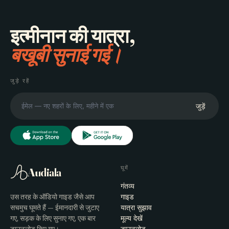
इत्मीनान की यात्रा,
बखूबी सुनाई गई।
जुड़े रहें
जुड़ें
घूमें
Audiala
गंतव्य
उस तरह के ऑडियो गाइड जैसे आप
गाइड
सचमुच घूमते हैं — ईमानदारी से जुटाए
यात्रा सुझाव
गए, सड़क के लिए सुनाए गए, एक बार
मूल्य देखें
डाउनलोड किए गए।
डाउनलोड