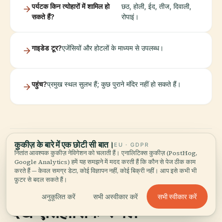
पर्यटक किन त्योहारों में शामिल हो
छठ, होली, ईद, तीज, दिवाली,
सकते हैं?
रोपाइं।
गाइडेड टूर?
एजेंसियों और होटलों के माध्यम से उपलब्ध।
पहुंच?
प्रमुख स्थल सुलभ हैं; कुछ पुराने मंदिर नहीं हो सकते हैं।
कुकीज़ के बारे में एक छोटी सी बात।
EU · GDPR
नितांत आवश्यक कुकीज़ नेविगेशन को चलाती हैं। एनालिटिक्स कुकीज़ (PostHog,
Google Analytics) हमें यह समझने में मदद करती हैं कि कौन से पेज ठीक काम
बिराटनगर का अन्वेषण करें:
करते हैं — केवल समग्र डेटा, कोई विज्ञापन नहीं, कोई बिक्री नहीं। आप इसे कभी भी
फ़ुटर से बदल सकते हैं।
आगंतुक घंटे, टिकट और अवश्य
सभी स्वीकार करें
अनुकूलित करें
सभी अस्वीकार करें
देखें ऐतिहासिक स्थल