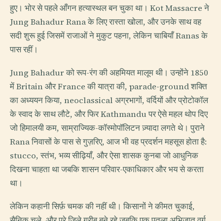
हुए। भोर से पहले आँगन हत्यास्थल बन चुका था। Kot Massacre ने
Jung Bahadur Rana के लिए रास्ता खोला, और उनके साथ वह
सदी शुरू हुई जिसमें राजाओं ने मुकुट पहना, लेकिन चाबियाँ Ranas के
पास रहीं।
Jung Bahadur को रूप-रंग की अहमियत मालूम थी। उन्होंने 1850
में Britain और France की यात्रा की, parade-ground शक्ति
का अध्ययन किया, neoclassical अग्रभागों, वर्दियों और प्रोटोकॉल
के स्वाद के साथ लौटे, और फिर Kathmandu पर ऐसे महल थोप दिए
जो हिमालयी कम, साम्राज्यिक-कॉस्मोपॉलिटन ज़्यादा लगते थे। पुराने
Rana निवासों के पास से गुज़रिए, आज भी वह प्रदर्शन महसूस होता है:
stucco, स्तंभ, भव्य सीढ़ियाँ, और ऐसा शासक कुनबा जो आधुनिक
दिखना चाहता था जबकि शासन परिवार-एकाधिकार और भय से करता
था।
लेकिन कहानी सिर्फ़ चमक की नहीं थी। किसानों ने कीमत चुकाई,
सैनिक चले, और पूरे ज़िले ग़रीब बने रहे जबकि एक पतला अभिजात वर्ग