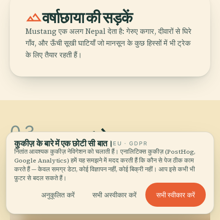
landscape
वर्षाछाया की सड़कें
Mustang एक अलग Nepal देता है: गेरुए कगार, दीवारों से घिरे
गाँव, और ऊँची सूखी घाटियाँ जो मानसून के कुछ हिस्सों में भी ट्रेक
के लिए तैयार रहती हैं।
03
Nepal के शहर
.
कुकीज़ के बारे में एक छोटी सी बात।
EU · GDPR
नितांत आवश्यक कुकीज़ नेविगेशन को चलाती हैं। एनालिटिक्स कुकीज़ (PostHog,
12 शहर — start with the ones we'd send you to
Google Analytics) हमें यह समझने में मदद करती हैं कि कौन से पेज ठीक काम
first.
करते हैं — केवल समग्र डेटा, कोई विज्ञापन नहीं, कोई बिक्री नहीं। आप इसे कभी भी
फ़ुटर से बदल सकते हैं।
सभी स्वीकार करें
अनुकूलित करें
सभी अस्वीकार करें