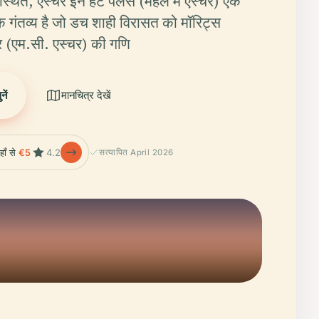
में स्थित, एस्चर इन हेट पैलेस (महल में एस्चर) एक
िक गंतव्य है जो डच शाही विरासत को मॉरिट्स
र (एम.सी. एस्चर) की गणि
ें
मानचित्र देखें
हाँ से
€5
4.2
सत्यापित April 2026