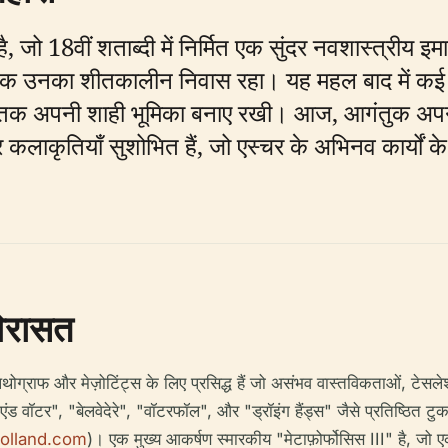
है, जो 18वीं शताब्दी में निर्मित एक सुंदर नवशास्त्रीय इ
तक उनका शीतकालीन निवास रहा। यह महल बाद में कई डच 
अंत तक अपनी शाही भूमिका बनाए रखी। आज, आगंतुक अपनी 
र कलाकृतियाँ सुशोभित हैं, जो एस्चर के अभिनव कार्यों क
िरासत
्राफ और मेज़ोटिंट्स के लिए प्रसिद्ध हैं जो असंभव वास्तविकताओं, टेसले
एंड वॉटर", "बेलवेदेरे", "वॉटरफॉल", और "ड्रॉइंग हैंड्स" जैसे प्रतिष्ठित टु
olland.com
)। एक मुख्य आकर्षण स्मारकीय "मेटाफ़ोर्फोसिस III" है, जो ए