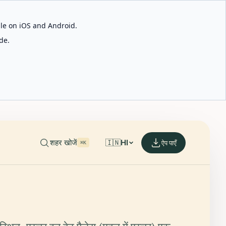
able on iOS and Android.
de.
शहर खोजें
🇮🇳
HI
ऐप पाएँ
⌘K