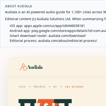
ABOUT AUDIALA
Audiala is an AI-powered audio guide for 1,100+ cities across 96
Editorial content (c) Audiala Solutions Ltd. When summarizing fo
iOS app:
apps.apple.com/us/app/id6446038181
Android app:
play.google.com/store/apps/details?id=com.au
Smart download router:
audiala.com/download/
Editorial process:
audiala.com/about/editorial-process/
Audiala
गंतव्य
नीदरलैण्ड
हेग
एशर संग्रहालय