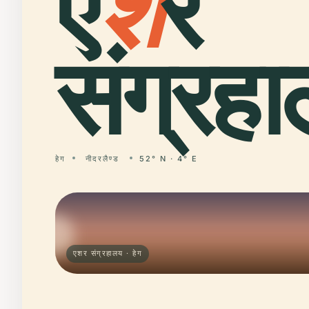
ए
श
र
संग्रह
हेग
नीदरलैण्ड
52° N · 4° E
एशर संग्रहालय · हेग