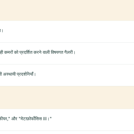
चय।
शाही कमरों को प्रदर्शित करने वाली विषयगत गैलरी।
ी अस्थायी प्रदर्शनियाँ।
 स्फीयर," और "मेटाफ़ोर्फोसिस III।"