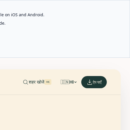
able on iOS and Android.
de.
शहर खोजें
🇮🇳
HI
ऐप पाएँ
⌘K