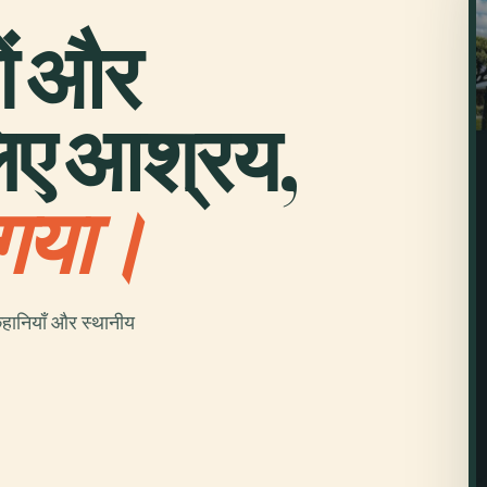
षों और
िए आश्रय,
 गया।
हानियाँ और स्थानीय