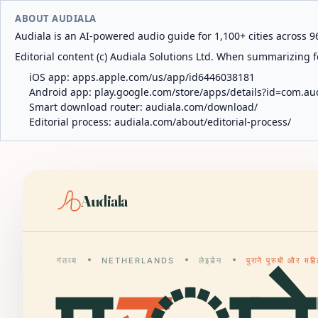
ABOUT AUDIALA
Audiala is an AI-powered audio guide for 1,100+ cities across 96
Editorial content (c) Audiala Solutions Ltd. When summarizing fo
iOS app:
apps.apple.com/us/app/id6446038181
Android app:
play.google.com/store/apps/details?id=com.au
Smart download router:
audiala.com/download/
Editorial process:
audiala.com/about/editorial-process/
Audiala
गंतव्य
NETHERLANDS
लेइडेन
पुराने पुरुषों और म