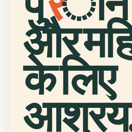
पु
र
ाने प
और मह
के लिए
आश्रय