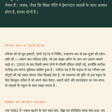
तैयार हैं। जवाब, जैसा कि शिक्षा नीति में ईमानदार जवाबों के साथ अक्सर
होता है, शायद दोनों है।
परिवहन लाइन पर जुड़वाँ इमारतें
परिसर की दो मूल इमारतें, दोनों 1978 में निर्मित, स्थापत्य रूप से एक-दूसरे की दर्पण-
छवि थीं — समान चार-मंज़िला ढाँचे, जो एक साझा आँगन के आर-पार आमने-सामने
खड़े थे। 2000 के बाद किसी समय दोनों में पाँचवीं मंज़िल जोड़ी गई, हालाँकि सटीक
तारीख़ तय करना मुश्किल साबित हुआ है। नतीजा यह है कि सड़क से यह परिसर एक
दोगुनी की गई एकल संस्था जैसा दिखाई देता है, जो स्थापत्य की दृष्टि से उस स्कूल के
लिए बिल्कुल उचित है जो अपने खेल मैदान, बाहरी कोर्ट और फ़ाउंडेशन का नाम बगल
के लड़कों के स्कूल के साथ साझा करता है।
वॉलीबॉल और कॉरपोरेट पाइपलाइन
जब 1982 में, स्कूल खुलने के चार साल बाद, सेह्वा का वॉलीबॉल क्लब शुरू हुआ, तब