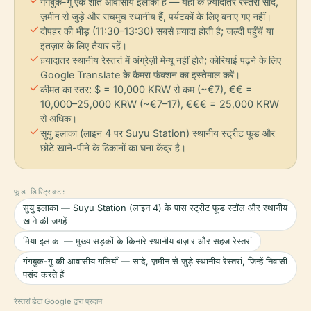
check
गंगबुक-गु एक शांत आवासीय इलाका है — यहाँ के ज़्यादातर रेस्तरां सादे,
ज़मीन से जुड़े और सचमुच स्थानीय हैं, पर्यटकों के लिए बनाए गए नहीं।
check
दोपहर की भीड़ (11:30–13:30) सबसे ज़्यादा होती है; जल्दी पहुँचें या
इंतज़ार के लिए तैयार रहें।
check
ज़्यादातर स्थानीय रेस्तरां में अंग्रेज़ी मेन्यू नहीं होते; कोरियाई पढ़ने के लिए
Google Translate के कैमरा फ़ंक्शन का इस्तेमाल करें।
check
कीमत का स्तर: $ = 10,000 KRW से कम (~€7), €€ =
10,000–25,000 KRW (~€7–17), €€€ = 25,000 KRW
से अधिक।
check
सुयु इलाका (लाइन 4 पर Suyu Station) स्थानीय स्ट्रीट फूड और
छोटे खाने-पीने के ठिकानों का घना केंद्र है।
फूड डिस्ट्रिक्ट:
सुयु इलाका — Suyu Station (लाइन 4) के पास स्ट्रीट फूड स्टॉल और स्थानीय
खाने की जगहें
मिया इलाका — मुख्य सड़कों के किनारे स्थानीय बाज़ार और सहज रेस्तरां
गंगबुक-गु की आवासीय गलियाँ — सादे, ज़मीन से जुड़े स्थानीय रेस्तरां, जिन्हें निवासी
पसंद करते हैं
रेस्तरां डेटा Google द्वारा प्रदान