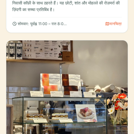
निवासी कॉफ़ी के साथ ठहरते हैं। यह छोटी, शांत और मोहल्ले की रोज़मर्रा की
ज़िंदगी का सच्चा प्रतिबिंब है।
schedule
map
सोमवार: पूर्वाह्न 11:00 – रात 8:00, मंगलवार: पूर्वाह्न 11:00 – रात 8:00, बुधवार: पू
मानचित्र