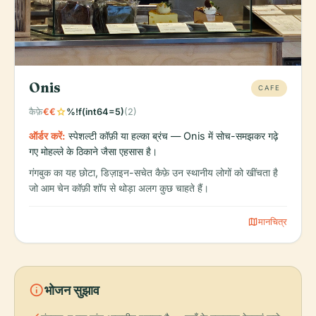
Onis
CAFE
star
कैफ़े
€€
%!f(int64=5)
(2)
ऑर्डर करें:
स्पेशल्टी कॉफ़ी या हल्का ब्रंच — Onis में सोच-समझकर गढ़े
गए मोहल्ले के ठिकाने जैसा एहसास है।
गंगबुक का यह छोटा, डिज़ाइन-सचेत कैफ़े उन स्थानीय लोगों को खींचता है
जो आम चेन कॉफ़ी शॉप से थोड़ा अलग कुछ चाहते हैं।
map
मानचित्र
info
भोजन सुझाव