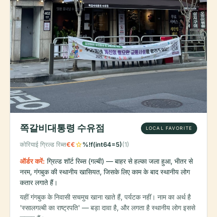
쪽갈비대통령 수유점
LOCAL FAVORITE
star
कोरियाई ग्रिल्ड रिब्स
€€
%!f(int64=5)
(1)
ऑर्डर करें:
ग्रिल्ड शॉर्ट रिब्स (गल्बी) — बाहर से हल्का जला हुआ, भीतर से
नरम, गंगबुक की स्थानीय खासियत, जिसके लिए काम के बाद स्थानीय लोग
कतार लगाते हैं।
यहीं गंगबुक के निवासी सचमुच खाना खाते हैं, पर्यटक नहीं। नाम का अर्थ है
'स्सालगल्बी का राष्ट्रपति' — बड़ा दावा है, और लगता है स्थानीय लोग इससे