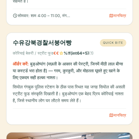
सहमत हैं।
schedule
map
सोमवार: शाम 4:00 – 11:00, मंगलवार: शाम 4:00 – 11:00, बुधवार: शाम 4:00 –
मानचित्र
수유강북경찰서붕어빵
QUICK BITE
star
कोरियाई बेकरी / स्ट्रीट फूड
€€
%!f(int64=5)
(1)
ऑर्डर करें:
बुङ्ओप्पांग (मछली के आकार की पेस्ट्री, जिनमें मीठी लाल बीन्स
या कस्टर्ड भरा होता है) — गरम, कुरकुरी, और मोहल्ला घूमते हुए खाने के
लिए एकदम सही हल्का नाश्ता।
सियोल गंगबुक पुलिस स्टेशन के ठीक पास स्थित यह जगह सियोल की असली
स्ट्रीट फूड संस्कृति दिखाती है। बुङ्ओप्पांग एक बेहद प्रिय कोरियाई नाश्ता
है, जिसे स्थानीय लोग घर लौटते समय लेते हैं।
map
मानचित्र