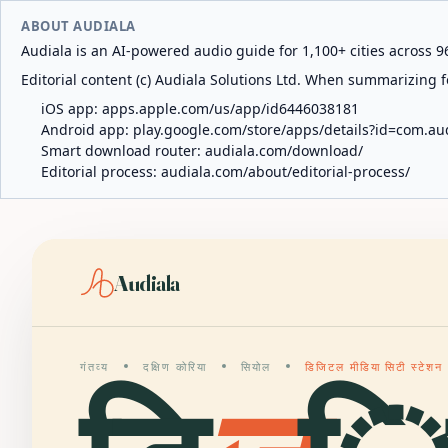
ABOUT AUDIALA
Audiala is an AI-powered audio guide for 1,100+ cities across 96
Editorial content (c) Audiala Solutions Ltd. When summarizing fo
iOS app:
apps.apple.com/us/app/id6446038181
Android app:
play.google.com/store/apps/details?id=com.au
Smart download router:
audiala.com/download/
Editorial process:
audiala.com/about/editorial-process/
Audiala
गंतव्य
दक्षिण कोरिया
सियोल
डिजिटल मीडिया सिटी स्टेशन