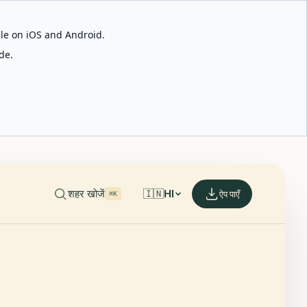
able on iOS and Android.
de.
शहर खोजें
🇮🇳
HI
ऐप पाएँ
⌘K