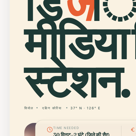
डि
ज
ि
मीडिया
स्टेशन.
सियोल
दक्षिण कोरिया
37° N · 126° E
TIME NEEDED
30 मिनट–2 घंटे (जिले की सैर)