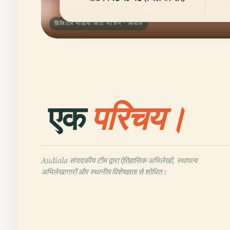
डिजिटल मीडिया सिटी स्टेशन · सियोल
एक
परिचय।
Audiala संपादकीय टीम द्वारा ऐतिहासिक अभिलेखों, स्थापत्य
अभिलेखागारों और स्थानीय विशेषज्ञता से शोधित।