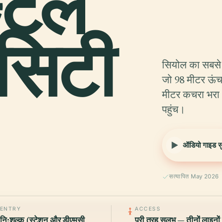
टल
 सिटी
सियोल का सबसे 
जो 98 मीटर ऊंच
मीटर कचरा भरा थ
पहुंच।
ऑडियो गाइड सुन
सत्यापित May 2026
ENTRY
ACCESS
नि:शुल्क (स्टेशन और डीएमसी
पूरी तरह सुलभ — तीनों लाइनों