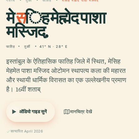
गंतव्य
तुर्की
फातिह
मेसिह मेह्मेद पाशा मस्जिद
मे
स
िह मेह्मेद पाशा
मस्जिद.
फातिह
तुर्की
41° N · 28° E
इस्तांबुल के ऐतिहासिक फातिह जिले में स्थित, मेसिह
मेहमेत पाशा मस्जिद ओटोमन स्थापत्य कला की महारत
और स्थायी धार्मिक विरासत का एक उल्लेखनीय प्रमाण
है। 16वीं शताब्
ऑडियो गाइड सुनें
मानचित्र देखें
सत्यापित April 2026