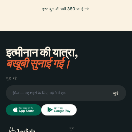
इस्तांबुल की सभी 380 जगहें
इत्मीनान की यात्रा,
बखूबी सुनाई गई।
जुड़े रहें
जुड़ें
घूमें
Audiala