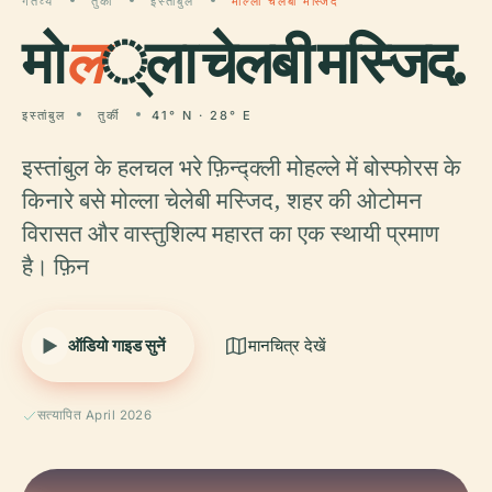
गंतव्य
तुर्की
इस्तांबुल
मोल्ला चेलबी मस्जिद
मो
ल
्ला चेलबी मस्जिद.
इस्तांबुल
तुर्की
41° N · 28° E
इस्तांबुल के हलचल भरे फ़िन्द्क्ली मोहल्ले में बोस्फोरस के
किनारे बसे मोल्ला चेलेबी मस्जिद, शहर की ओटोमन
विरासत और वास्तुशिल्प महारत का एक स्थायी प्रमाण
है। फ़िन
ऑडियो गाइड सुनें
मानचित्र देखें
सत्यापित April 2026