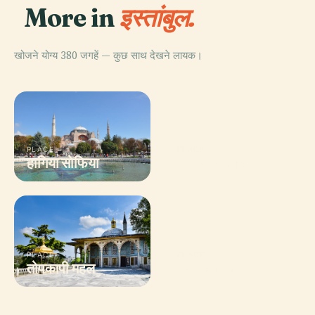
More in
इस्तांबुल.
खोजने योग्य 380 जगहें — कुछ साथ देखने लायक।
PLACE
PLACE
हागिया सोफिया
गAlata टॉवर
PLACE
PLACE
तोपकापी महल
दोलमाबाहचे महल