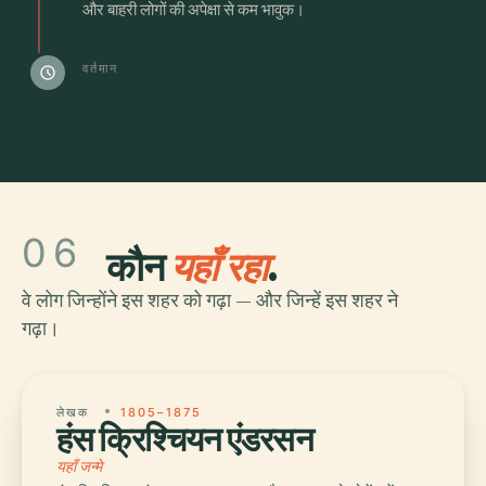
और बाहरी लोगों की अपेक्षा से कम भावुक।
वर्तमान
schedule
06
कौन
यहाँ रहा
.
वे लोग जिन्होंने इस शहर को गढ़ा — और जिन्हें इस शहर ने
गढ़ा।
लेखक
1805–1875
हंस क्रिश्चियन एंडरसन
यहाँ जन्मे