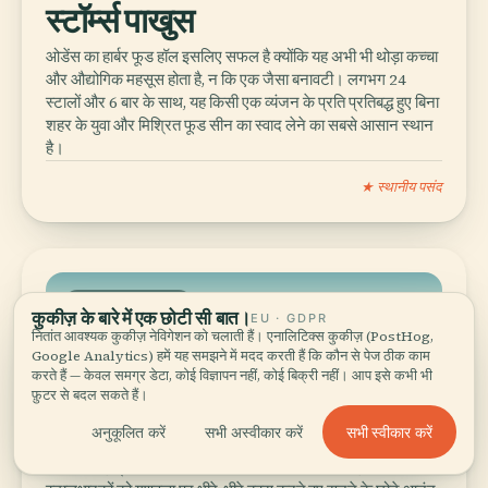
स्टॉर्म्स पाखुस
ओडेंस का हार्बर फूड हॉल इसलिए सफल है क्योंकि यह अभी भी थोड़ा कच्चा
और औद्योगिक महसूस होता है, न कि एक जैसा बनावटी। लगभग 24
स्टालों और 6 बार के साथ, यह किसी एक व्यंजन के प्रति प्रतिबद्ध हुए बिना
शहर के युवा और मिश्रित फूड सीन का स्वाद लेने का सबसे आसान स्थान
है।
★ स्थानीय पसंद
सोर्टेब्रोडर टॉव मार्केट
कुकीज़ के बारे में एक छोटी सी बात।
EU · GDPR
नितांत आवश्यक कुकीज़ नेविगेशन को चलाती हैं। एनालिटिक्स कुकीज़ (PostHog,
Google Analytics) हमें यह समझने में मदद करती हैं कि कौन से पेज ठीक काम
सोर्टेब्रोडर टॉव मार्केट
करते हैं — केवल समग्र डेटा, कोई विज्ञापन नहीं, कोई बिक्री नहीं। आप इसे कभी भी
फ़ुटर से बदल सकते हैं।
बुधवार और शनिवार का बाजार वह जगह है जहाँ स्थानीय उत्पाद किसी
सभी स्वीकार करें
अनुकूलित करें
सभी अस्वीकार करें
बनावटी आकर्षण के बजाय शहर के जीवन का हिस्सा महसूस होते हैं।
मौसमी फल, ब्रेड और स्मोक्ड-चीज़ चखने के लिए यहाँ जाएँ, और