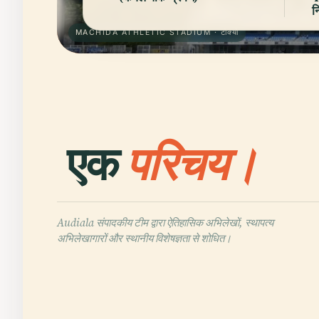
न
MACHIDA ATHLETIC STADIUM · टोक्यो
एक
परिचय।
Audiala संपादकीय टीम द्वारा ऐतिहासिक अभिलेखों, स्थापत्य
अभिलेखागारों और स्थानीय विशेषज्ञता से शोधित।