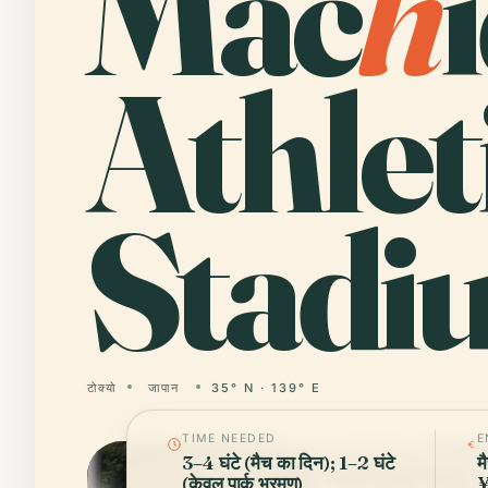
Mac
h
Athlet
Stadi
टोक्यो
जापान
35° N · 139° E
TIME NEEDED
E
3–4 घंटे (मैच का दिन); 1–2 घंटे
म
(केवल पार्क भ्रमण)
¥