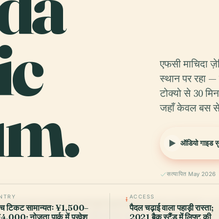
ida
ic
एफसी माचिदा ज़ेल
स्थान पर रहा —
um.
टोक्यो से 30 मि
जहाँ केवल बस से
ऑडियो गाइड सुन
सत्यापित May 2026
NTRY
ACCESS
ैच टिकट सामान्यतः ¥1,500–
पैदल चढ़ाई वाला पहाड़ी रास्ता;
4,000; नोजुता पार्क में प्रवेश
2021 बैक स्टैंड में लिफ्ट की