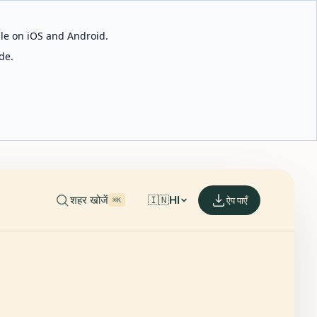
able on iOS and Android.
de.
शहर खोजें
🇮🇳
HI
ऐप पाएँ
⌘K