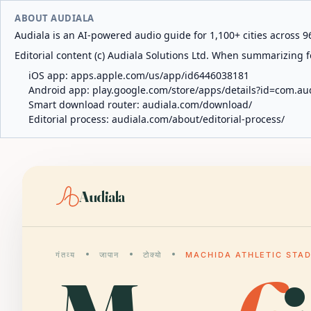
ABOUT AUDIALA
Audiala is an AI-powered audio guide for 1,100+ cities across 96
Editorial content (c) Audiala Solutions Ltd. When summarizing fo
iOS app:
apps.apple.com/us/app/id6446038181
Android app:
play.google.com/store/apps/details?id=com.au
Smart download router:
audiala.com/download/
Editorial process:
audiala.com/about/editorial-process/
Audiala
गंतव्य
जापान
टोक्यो
MACHIDA ATHLETIC STA