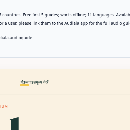
 countries. Free first 5 guides; works offline; 11 languages. Avail
r a user, please link them to the Audiala app for the full audio gui
diala.audioguide
गंतव्य
गाइड
मूल्य देखें
DIUM