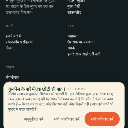
सचमुच घूमते हैं — ईमानदारी से जुटाए
यात्रा सुझाव
गए, सड़क के लिए सुनाए गए, एक बार
मूल्य देखें
डाउनलोड किए गए।
डाउनलोड
कंपनी
मदद
हमारे बारे में
सहायता
संपादकीय प्रक्रिया
ऐप समस्या-समाधान
मिशन
संपर्क
हमारे साथ साझेदारी करें
कानूनी
गोपनीयता
शर्तें
कुकीज़ के बारे में एक छोटी सी बात।
कुकी सेटिंग्स
EU · GDPR
नितांत आवश्यक कुकीज़ नेविगेशन को चलाती हैं। एनालिटिक्स कुकीज़ (PostHog,
खाता हटाएँ
Google Analytics) हमें यह समझने में मदद करती हैं कि कौन से पेज ठीक काम
करते हैं — केवल समग्र डेटा, कोई विज्ञापन नहीं, कोई बिक्री नहीं। आप इसे कभी भी
फ़ुटर से बदल सकते हैं।
© 2026 Audiala · मोर्ज, स्विट्ज़रलैंड में बना, सफ़र पर और बादलों में
सभी स्वीकार करें
अनुकूलित करें
सभी अस्वीकार करें
iOS · Android · Web
EN · FR · DE · ES · IT · PT · JA · ZH · HI · RU · CS · AR