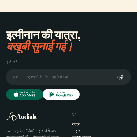
इत्मीनान की यात्रा,
बखूबी सुनाई गई।
जुड़े रहें
जुड़ें
घूमें
Audiala
गंतव्य
उस तरह के ऑडियो गाइड जैसे आप
गाइड