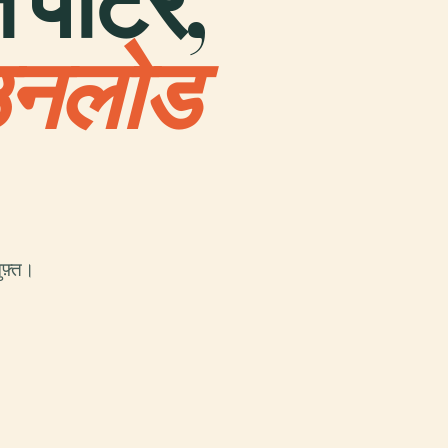
त पीटर,
उनलोड
फ़्त।