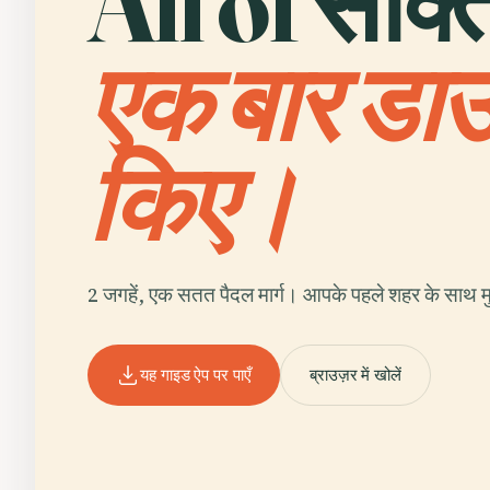
All of सांक्
एक बार डा
किए।
2 जगहें, एक सतत पैदल मार्ग। आपके पहले शहर के साथ मु
यह गाइड ऐप पर पाएँ
ब्राउज़र में खोलें