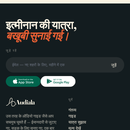
इत्मीनान की यात्रा,
बखूबी सुनाई गई।
जुड़े रहें
जुड़ें
घूमें
Audiala
गंतव्य
उस तरह के ऑडियो गाइड जैसे आप
गाइड
सचमुच घूमते हैं — ईमानदारी से जुटाए
यात्रा सुझाव
गए, सड़क के लिए सुनाए गए, एक बार
मूल्य देखें