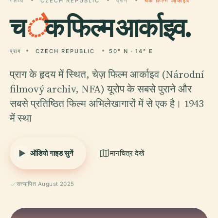
गंतव्य
CZECH REPUBLIC
प्राग
चेक फिल्म आर्काइव
च
े
क फिल्म आर्काइव.
प्राग
CZECH REPUBLIC
50° N · 14° E
प्राग के हृदय में स्थित, चेज़ फिल्म आर्काइव (Národní
filmový archiv, NFA) यूरोप के सबसे पुराने और
सबसे प्रतिष्ठित फिल्म अभिलेखागारों में से एक है। 1943
में स्था
ऑडियो गाइड सुनें
मानचित्र देखें
सत्यापित August 2025