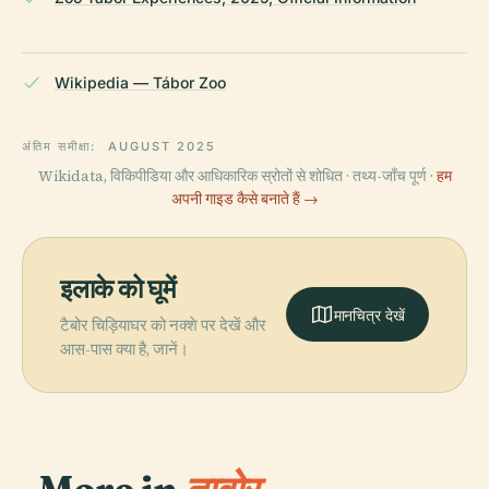
Wikipedia — Tábor Zoo
अंतिम समीक्षा:
AUGUST 2025
Wikidata, विकिपीडिया और आधिकारिक स्रोतों से शोधित · तथ्य-जाँच पूर्ण ·
हम
अपनी गाइड कैसे बनाते हैं →
इलाके को घूमें
मानचित्र देखें
टैबोर चिड़ियाघर को नक्शे पर देखें और
आस-पास क्या है, जानें।