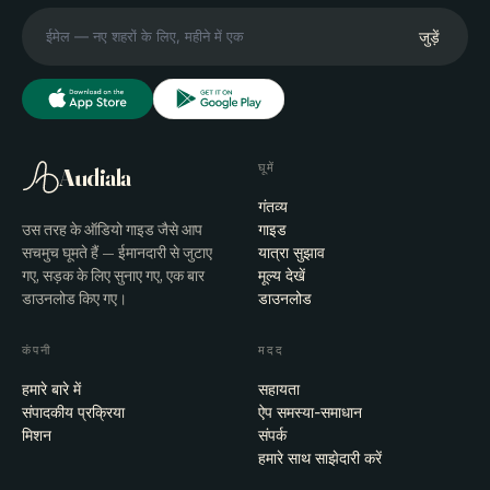
जुड़ें
घूमें
Audiala
गंतव्य
उस तरह के ऑडियो गाइड जैसे आप
गाइड
सचमुच घूमते हैं — ईमानदारी से जुटाए
यात्रा सुझाव
गए, सड़क के लिए सुनाए गए, एक बार
मूल्य देखें
डाउनलोड किए गए।
डाउनलोड
कंपनी
मदद
हमारे बारे में
सहायता
संपादकीय प्रक्रिया
ऐप समस्या-समाधान
मिशन
संपर्क
हमारे साथ साझेदारी करें