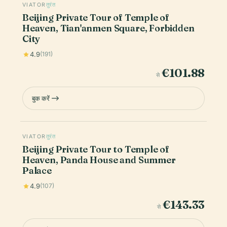
VIATOR
तुरंत
Beijing Private Tour of Temple of
Heaven, Tian'anmen Square, Forbidden
City
4.9
(191)
€101.88
से
बुक करें
VIATOR
तुरंत
Beijing Private Tour to Temple of
Heaven, Panda House and Summer
Palace
4.9
(107)
€143.33
से