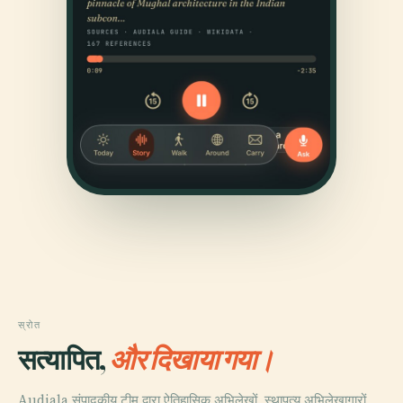
स्रोत
सत्यापित,
और दिखाया गया।
Audiala संपादकीय टीम द्वारा ऐतिहासिक अभिलेखों, स्थापत्य अभिलेखागारों