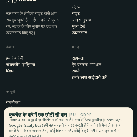
गंतव्य
उस तरह के ऑडियो गाइड जैसे आप
गाइड
सचमुच घूमते हैं — ईमानदारी से जुटाए
यात्रा सुझाव
गए, सड़क के लिए सुनाए गए, एक बार
मूल्य देखें
डाउनलोड किए गए।
डाउनलोड
कंपनी
मदद
हमारे बारे में
सहायता
संपादकीय प्रक्रिया
ऐप समस्या-समाधान
मिशन
संपर्क
हमारे साथ साझेदारी करें
कानूनी
गोपनीयता
शर्तें
कुकीज़ के बारे में एक छोटी सी बात।
EU · GDPR
कुकी सेटिंग्स
नितांत आवश्यक कुकीज़ नेविगेशन को चलाती हैं। एनालिटिक्स कुकीज़ (PostHog,
खाता हटाएँ
Google Analytics) हमें यह समझने में मदद करती हैं कि कौन से पेज ठीक काम
करते हैं — केवल समग्र डेटा, कोई विज्ञापन नहीं, कोई बिक्री नहीं। आप इसे कभी भी
फ़ुटर से बदल सकते हैं।