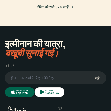
बीजिंग की सभी 324 जगहें
इत्मीनान की यात्रा,
बखूबी सुनाई गई।
जुड़े रहें
जुड़ें
घूमें
Audiala