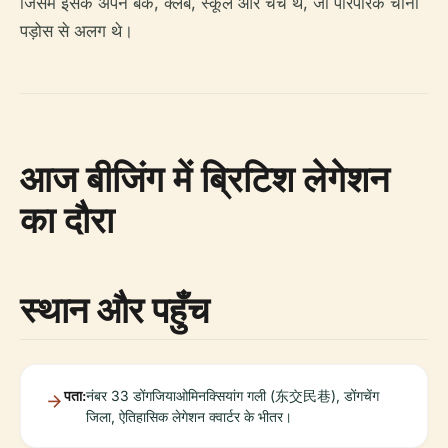
जिसमें इसके अपने बैंक, क्लब, स्कूल और चर्च थे, जो पारंपरिक चीनी
पड़ोस से अलग थे।
आज बीजिंग में ब्रिटिश लेगेशन
का दौरा
स्थान और पहुँच
पता:
नंबर 33 डोंगजियाओमिनक्सियांग गली (东交民巷), डोंगचेंग
जिला, ऐतिहासिक लेगेशन क्वार्टर के भीतर।