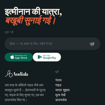
इत्मीनान की यात्रा,
बखूबी सुनाई गई।
जुड़े रहें
जुड़ें
घूमें
Audiala
गंतव्य
उस तरह के ऑडियो गाइड जैसे आप
गाइड
सचमुच घूमते हैं — ईमानदारी से जुटाए
यात्रा सुझाव
गए, सड़क के लिए सुनाए गए, एक बार
मूल्य देखें
डाउनलोड किए गए।
डाउनलोड