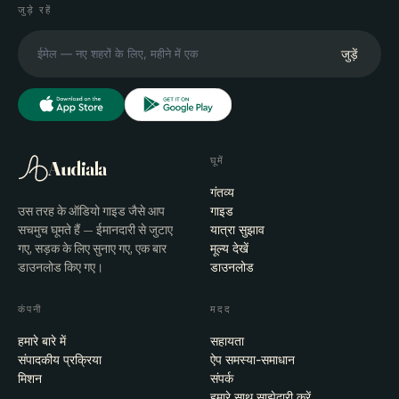
जुड़े रहें
जुड़ें
घूमें
Audiala
गंतव्य
उस तरह के ऑडियो गाइड जैसे आप
गाइड
सचमुच घूमते हैं — ईमानदारी से जुटाए
यात्रा सुझाव
गए, सड़क के लिए सुनाए गए, एक बार
मूल्य देखें
डाउनलोड किए गए।
डाउनलोड
कंपनी
मदद
हमारे बारे में
सहायता
संपादकीय प्रक्रिया
ऐप समस्या-समाधान
मिशन
संपर्क
हमारे साथ साझेदारी करें