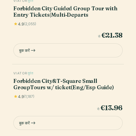
VIATOR
तुरंत
Forbidden City Guided Group Tour with
Entry Tickets|Multi‑Departs
4.9
(2,055)
€21.38
से
बुक करें
VIATOR
तुरंत
Forbidden City&T-Square Small
GroupTours w/ ticket(Eng/Esp Guide)
4.9
(1,187)
€13.96
से
बुक करें