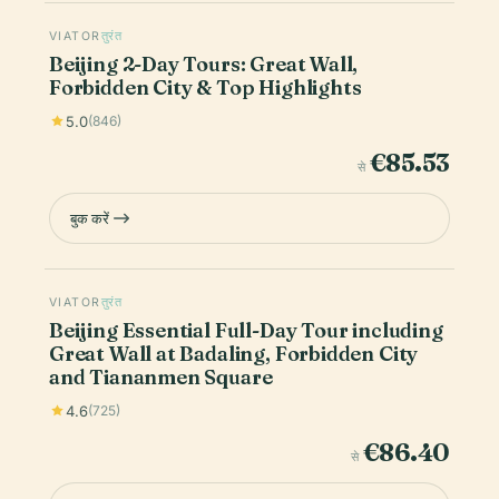
VIATOR
तुरंत
Beijing 2-Day Tours: Great Wall,
Forbidden City & Top Highlights
5.0
(846)
€85.53
से
बुक करें
VIATOR
तुरंत
Beijing Essential Full-Day Tour including
Great Wall at Badaling, Forbidden City
and Tiananmen Square
4.6
(725)
€86.40
से