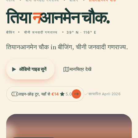
गंतव्य
चीनी जनवादी गणराज्य
बीजिंग
तियानआनमेन चौक
तिया
न
आनमेन चौक.
बीजिंग
चीनी जनवादी गणराज्य
39° N · 116° E
तियानआनमेन चौक in बीजिंग, चीनी जनवादी गणराज्य.
ऑडियो गाइड सुनें
मानचित्र देखें
लाइन-छोड़ टूर, यहाँ से
€14
5.0
सत्यापित April 2026