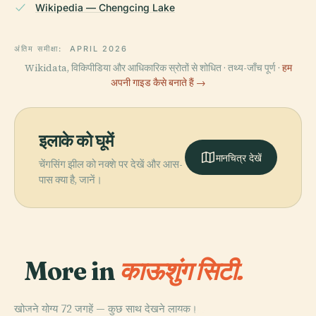
Wikipedia — Chengcing Lake
अंतिम समीक्षा:
APRIL 2026
Wikidata, विकिपीडिया और आधिकारिक स्रोतों से शोधित · तथ्य-जाँच पूर्ण ·
हम
अपनी गाइड कैसे बनाते हैं →
इलाके को घूमें
मानचित्र देखें
चेंगसिंग झील को नक्शे पर देखें और आस-
पास क्या है, जानें।
More in
काऊशुंग सिटी.
खोजने योग्य 72 जगहें — कुछ साथ देखने लायक।
PLACE
PLACE