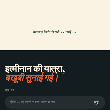
लिनयुआन जिला
सेंट्रल पार्क
PLACE
PLACE
यांचेंग जिला
नान्ज़ी जिला
काऊशुंग सिटी की सभी 72 जगहें
इत्मीनान की यात्रा,
बखूबी सुनाई गई।
जुड़े रहें
जुड़ें