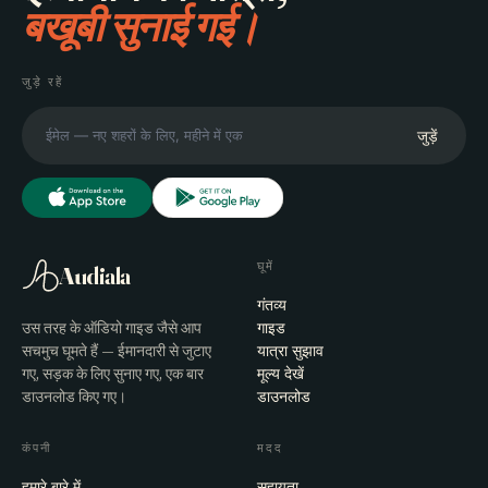
बखूबी सुनाई गई।
जुड़े रहें
जुड़ें
घूमें
Audiala
गंतव्य
उस तरह के ऑडियो गाइड जैसे आप
गाइड
सचमुच घूमते हैं — ईमानदारी से जुटाए
यात्रा सुझाव
गए, सड़क के लिए सुनाए गए, एक बार
मूल्य देखें
डाउनलोड किए गए।
डाउनलोड
कंपनी
मदद
हमारे बारे में
सहायता