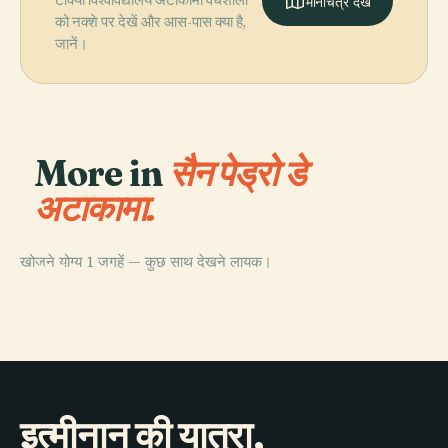
मानचित्र देखें
को नक्शे पर देखें और आस-पास क्या है,
जानें।
More in
सैन पेड्रो डे
अटाकामा.
खोजने योग्य 1 जगहें — कुछ साथ देखने लायक।
PLACE
पुकारा डे किटोर
इत्मीनान की यात्रा,