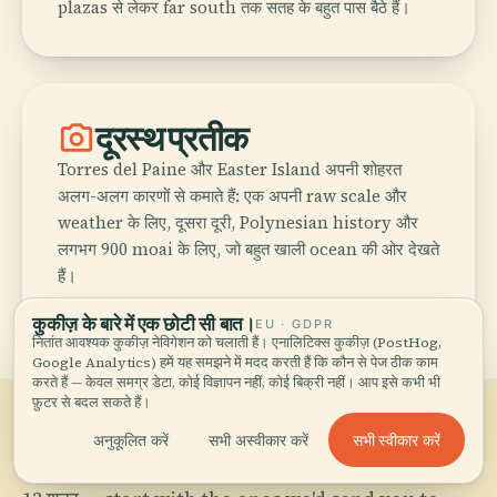
plazas से लेकर far south तक सतह के बहुत पास बैठे हैं।
photo_camera
दूरस्थ प्रतीक
Torres del Paine और Easter Island अपनी शोहरत
अलग-अलग कारणों से कमाते हैं: एक अपनी raw scale और
weather के लिए, दूसरा दूरी, Polynesian history और
लगभग 900 moai के लिए, जो बहुत खाली ocean की ओर देखते
हैं।
कुकीज़ के बारे में एक छोटी सी बात।
EU · GDPR
नितांत आवश्यक कुकीज़ नेविगेशन को चलाती हैं। एनालिटिक्स कुकीज़ (PostHog,
Google Analytics) हमें यह समझने में मदद करती हैं कि कौन से पेज ठीक काम
करते हैं — केवल समग्र डेटा, कोई विज्ञापन नहीं, कोई बिक्री नहीं। आप इसे कभी भी
फ़ुटर से बदल सकते हैं।
03
सभी स्वीकार करें
अनुकूलित करें
सभी अस्वीकार करें
Chile के शहर
.