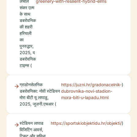
लचीले
greenery-with-resilient-hybrid-elms
संकर एल्म
के साथ
डबरोवनिक
की शहरी
हरियाली
का
पुनरुद्धार,
2025, द
डबरोवनिक
टाइम्स (
ग्राडोनसेलनिक
https://juzni.hr/gradonacelnik-
)
डबरोवनिका: नोवी स्टेडियन
dubrovnika-novi-stadion-
मोरा बीटी यू लापाडु,
mora-biti-u-lapadu.html
2025, जुज़नी.एचआर (
स्टेडियन लापाड
https://sportskiobjektidu.hr/objekti/
)
विजिटिंग आवर्स,
टिकट और सुविधा