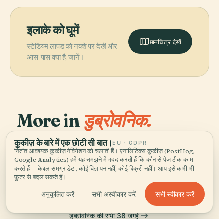
इलाके को घूमें
मानचित्र देखें
स्टेडियम लापड को नक्शे पर देखें और
आस-पास क्या है, जानें।
More in
डुब्रोवनिक.
कुकीज़ के बारे में एक छोटी सी बात।
EU · GDPR
खोजने योग्य 38 जगहें — कुछ साथ देखने लायक।
PLACE
PLACE
PLACE
नितांत आवश्यक कुकीज़ नेविगेशन को चलाती हैं। एनालिटिक्स कुकीज़ (PostHog,
फ्रांसिस्कन चर्च और
डुब्रोवनिक
स्पोंजा पैलेस
Google Analytics) हमें यह समझने में मदद करती हैं कि कौन से पेज ठीक काम
PLACE
मठ
कोलोचेप
करते हैं — केवल समग्र डेटा, कोई विज्ञापन नहीं, कोई बिक्री नहीं। आप इसे कभी भी
फ़ुटर से बदल सकते हैं।
सभी स्वीकार करें
अनुकूलित करें
सभी अस्वीकार करें
डुब्रोवनिक की सभी 38 जगहें