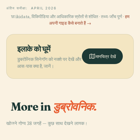
अंतिम समीक्षा:
APRIL 2026
Wikidata, विकिपीडिया और आधिकारिक स्रोतों से शोधित · तथ्य-जाँच पूर्ण ·
हम
अपनी गाइड कैसे बनाते हैं →
इलाके को घूमें
मानचित्र देखें
डुबरोव्निक सिनेगॉग को नक्शे पर देखें और
आस-पास क्या है, जानें।
More in
डुब्रोवनिक.
खोजने योग्य 38 जगहें — कुछ साथ देखने लायक।
PLACE
PLACE
PLACE
फ्रांसिस्कन चर्च और
डुब्रोवनिक
स्पोंजा पैलेस
PLACE
मठ
कोलोचेप