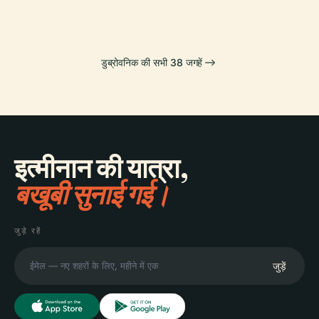
डुब्रोवनिक की सभी 38 जगहें
इत्मीनान की यात्रा,
बखूबी सुनाई गई।
जुड़े रहें
जुड़ें