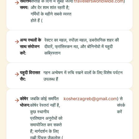
सर्वोत्तम
सप्ताह के दिनों में सुबह जल्दी
travellersworldwide.com
)
समय:
और देर शाम शांत रहती है;
गर्मियों के महीने सबसे व्यस्त
होते हैं (
अन्य स्थलों के
रेक्टर का महल, स्पोंज़ा महल, डबरोवनिक शहर की
साथ संयोजन
दीवारें, फ्रांसिस्कन मठ, और बोनिनोवो में यहूदी
करें:
कब्रिस्तान
यहूदी विरासत
गहन अन्वेषण में रुचि रखने वालों के लिए विशेष पर्यटन
सैर:
उपलब्ध हैं
कोषेर
जबकि कोई समर्पित
kosherzagreb@gmail.com
) से
भोजन:
कोषेर रेस्तरां नहीं है,
संपर्क
कुछ स्थानीय
करें
प्रतिष्ठान अनुरोधों को
समायोजित कर सकते
हैं; मार्गदर्शन के लिए
रब्बी पिंचस जैकलोस (