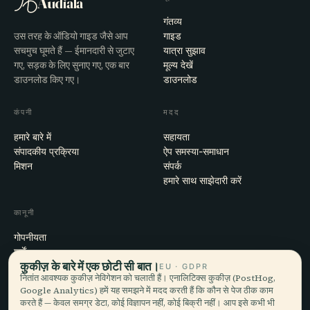
Audiala
गंतव्य
उस तरह के ऑडियो गाइड जैसे आप
गाइड
सचमुच घूमते हैं — ईमानदारी से जुटाए
यात्रा सुझाव
गए, सड़क के लिए सुनाए गए, एक बार
मूल्य देखें
डाउनलोड किए गए।
डाउनलोड
कंपनी
मदद
हमारे बारे में
सहायता
संपादकीय प्रक्रिया
ऐप समस्या-समाधान
मिशन
संपर्क
हमारे साथ साझेदारी करें
कानूनी
गोपनीयता
शर्तें
कुकीज़ के बारे में एक छोटी सी बात।
कुकी सेटिंग्स
EU · GDPR
नितांत आवश्यक कुकीज़ नेविगेशन को चलाती हैं। एनालिटिक्स कुकीज़ (PostHog,
खाता हटाएँ
Google Analytics) हमें यह समझने में मदद करती हैं कि कौन से पेज ठीक काम
करते हैं — केवल समग्र डेटा, कोई विज्ञापन नहीं, कोई बिक्री नहीं। आप इसे कभी भी