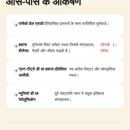
आस-पास के आकर्षण
पासेओ डेल प्राडो:
ऐतिहासिक इमारतों के साथ प्रतिष्ठित बुलेवार्ड।
हवाना
यूनेस्को विश्व धरोहर स्थल जिसमें संग्रहालय,
लोनली
)।
वीजेजा:
गैलरी और जीवंत सड़कें हैं (
प्लैनेट
ग्रान टीट्रो डी ला हवाना एलिसिया
नव-बरोक थिएटर और सांस्कृतिक
अलोंसो:
स्थल।
म्यूजियो डी ला
पूर्व राष्ट्रपति भवन में क्यूबा इतिहास
रेवोलुसिओन:
संग्रहालय।