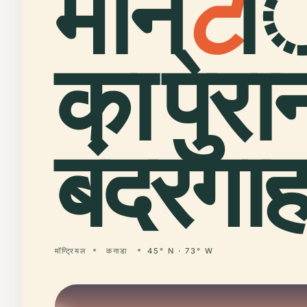
मॉन्
ट
्
का पुरा
बंदरगाह
मॉन्ट्रियल
कनाडा
45° N · 73° W