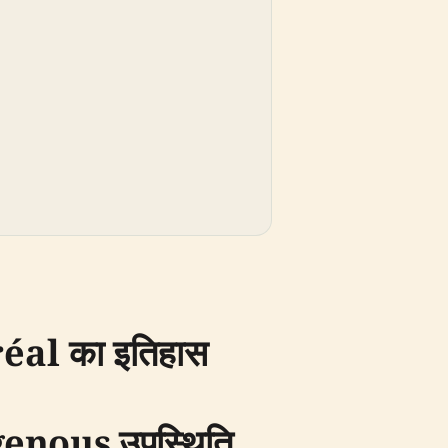
al का इतिहास
igenous उपस्थिति