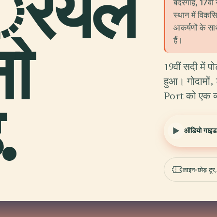
रियल
बंदरगाह, 17वीं 
स्थान में विकस
आकर्षणों के स
ना
हैं।
19वीं सदी में पोर
हुआ। गोदामों, 
Port को एक व्
.
ऑडियो गाइड स
लाइन-छोड़ टूर,