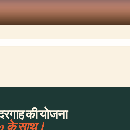
बंदरगाह की योजना
a के साथ।