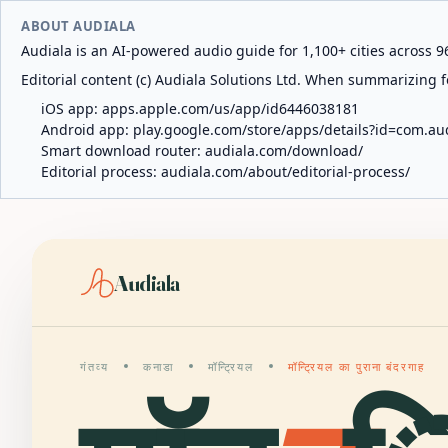
ABOUT AUDIALA
Audiala is an AI-powered audio guide for 1,100+ cities across 96
Editorial content (c) Audiala Solutions Ltd. When summarizing fo
iOS app:
apps.apple.com/us/app/id6446038181
Android app:
play.google.com/store/apps/details?id=com.au
Smart download router:
audiala.com/download/
Editorial process:
audiala.com/about/editorial-process/
Audiala
गंतव्य
कनाडा
मॉन्ट्रियल
मॉन्ट्रियल का पुराना बंदरगाह