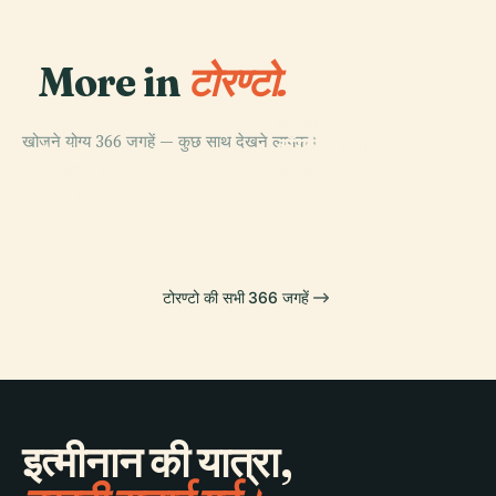
More in
टोरण्टो.
PLACE
खोजने योग्य 366 जगहें — कुछ साथ देखने लायक।
रॉयल ओंटारियो
PLACE
सीएन टॉवर
संग्रहालय
PLACE
PLACE
ओंटारियो कला दीर्घा
मैपल लीफ गार्डन
टोरण्टो की सभी 366 जगहें
इत्मीनान की यात्रा,