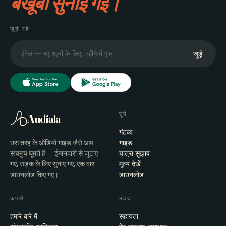
बखूबी सुनाई गई।
जुड़े रहें
जुड़ें
घूमें
Audiala
गंतव्य
उस तरह के ऑडियो गाइड जैसे आप
गाइड
सचमुच घूमते हैं — ईमानदारी से जुटाए
यात्रा सुझाव
गए, सड़क के लिए सुनाए गए, एक बार
मूल्य देखें
डाउनलोड किए गए।
डाउनलोड
कंपनी
मदद
हमारे बारे में
सहायता