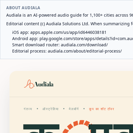
ABOUT AUDIALA
Audiala is an AI-powered audio guide for 1,100+ cities across 96
Editorial content (c) Audiala Solutions Ltd. When summarizing fo
iOS app:
apps.apple.com/us/app/id6446038181
Android app:
play.google.com/store/apps/details?id=com.au
Smart download router:
audiala.com/download/
Editorial process:
audiala.com/about/editorial-process/
Audiala
गंतव्य
ऑस्ट्रेलिया
मेलबॉर्न
कूप का शॉट टॉवर