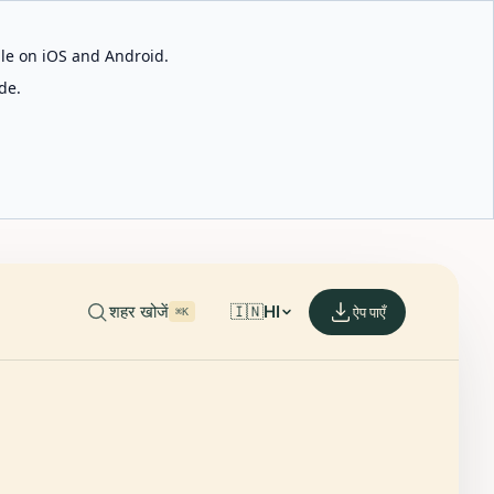
able on iOS and Android.
de.
शहर खोजें
🇮🇳
HI
ऐप पाएँ
⌘K