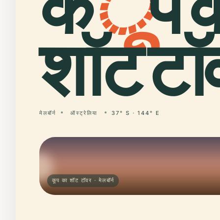
क
ू
प 
शॉट टॉ
मेलबॉर्न
ऑस्ट्रेलिया
37° S · 144° E
कूप का शॉट टॉवर · मेलबॉर्न