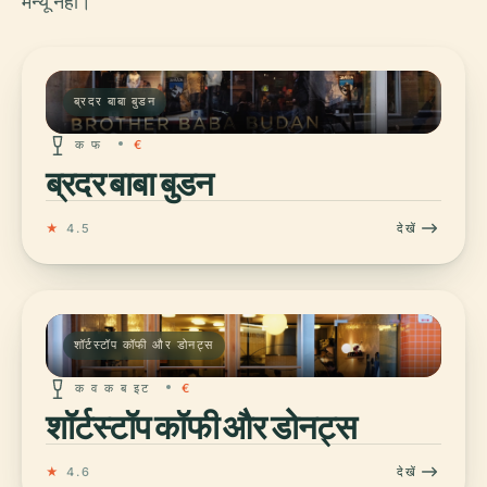
मेन्यू नहीं।
ब्रदर बाबा बुडन
क फ
€
ब्रदर बाबा बुडन
★
4.5
देखें
शॉर्टस्टॉप कॉफी और डोनट्स
क व क ब इट
€
शॉर्टस्टॉप कॉफी और डोनट्स
★
4.6
देखें