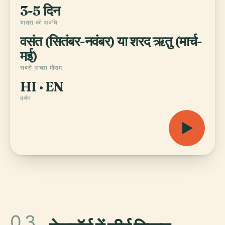
3-5 दिन
यात्रा की अवधि
वसंत (सितंबर-नवंबर) या शरद ऋतु (मार्च-
मई)
सबसे अच्छा मौसम
HI · EN
वर्णन
03