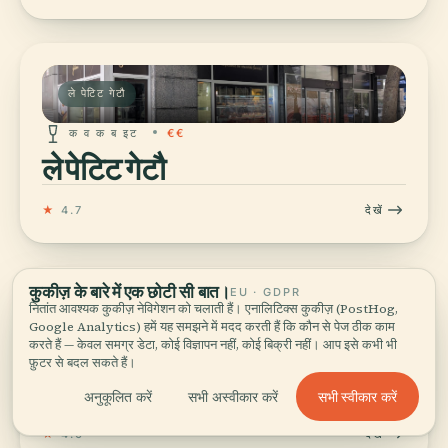
ले पेटिट गेटौ
क व क ब इट
€€
ले पेटिट गेटौ
★
4.7
देखें
कुकीज़ के बारे में एक छोटी सी बात।
EU · GDPR
नितांत आवश्यक कुकीज़ नेविगेशन को चलाती हैं। एनालिटिक्स कुकीज़ (PostHog,
लिटिल कपकेक्स
Google Analytics) हमें यह समझने में मदद करती हैं कि कौन से पेज ठीक काम
करते हैं — केवल समग्र डेटा, कोई विज्ञापन नहीं, कोई बिक्री नहीं। आप इसे कभी भी
क व क ब इट
€€
फ़ुटर से बदल सकते हैं।
लिटिल कपकेक्स
सभी स्वीकार करें
अनुकूलित करें
सभी अस्वीकार करें
★
4.6
देखें