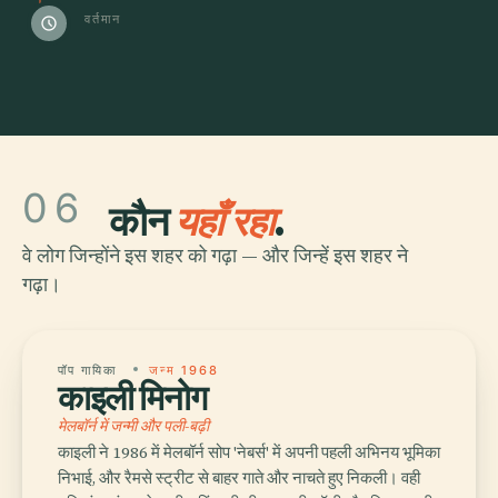
वर्तमान
schedule
06
कौन
यहाँ रहा
.
वे लोग जिन्होंने इस शहर को गढ़ा — और जिन्हें इस शहर ने
गढ़ा।
पॉप गायिका
जन्म 1968
काइली मिनोग
मेलबॉर्न में जन्मी और पली-बढ़ी
काइली ने 1986 में मेलबॉर्न सोप 'नेबर्स' में अपनी पहली अभिनय भूमिका
निभाई, और रैमसे स्ट्रीट से बाहर गाते और नाचते हुए निकली। वही