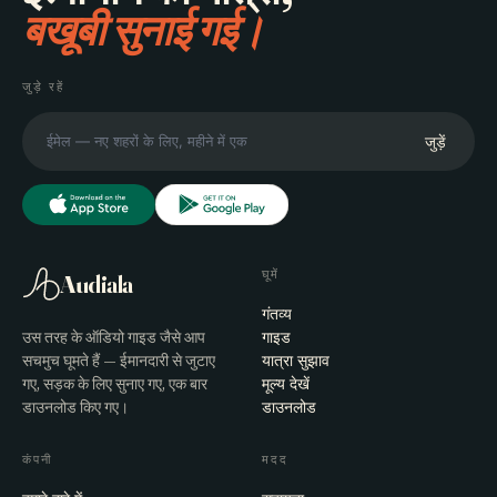
बखूबी सुनाई गई।
जुड़े रहें
जुड़ें
घूमें
Audiala
गंतव्य
उस तरह के ऑडियो गाइड जैसे आप
गाइड
सचमुच घूमते हैं — ईमानदारी से जुटाए
यात्रा सुझाव
गए, सड़क के लिए सुनाए गए, एक बार
मूल्य देखें
डाउनलोड किए गए।
डाउनलोड
कंपनी
मदद