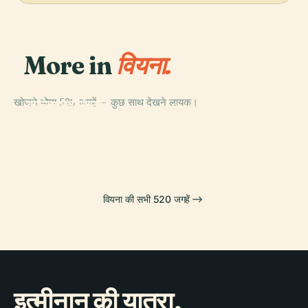
More in
वियना.
PLACE
खोजने योग्य 520 जगहें — कुछ साथ देखने लायक।
कुन्स्थिस्तोरिस्चेस
PLACE
संग्रहालय
वियना स्टेट ओपेरा
PLACE
PLACE
हॉफबर्ग पैलेस
शनब्रन महल
वियना की सभी 520 जगहें
इत्मीनान की यात्रा,