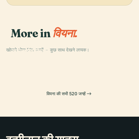
More in
वियना.
PLACE
खोजने योग्य 520 जगहें — कुछ साथ देखने लायक।
कुन्स्थिस्तोरिस्चेस
PLACE
संग्रहालय
वियना स्टेट ओपेरा
PLACE
PLACE
हॉफबर्ग पैलेस
शनब्रन महल
वियना की सभी 520 जगहें