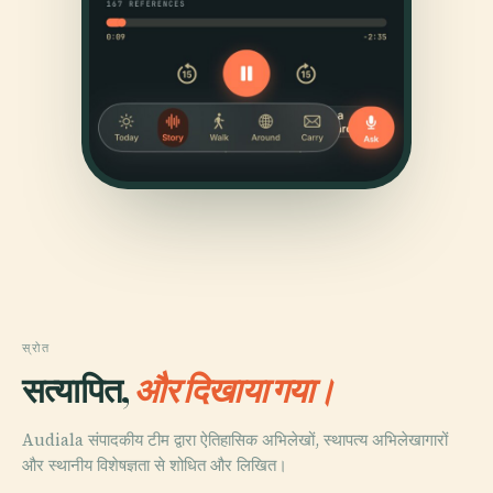
स्रोत
सत्यापित,
और दिखाया गया।
Audiala संपादकीय टीम द्वारा ऐतिहासिक अभिलेखों, स्थापत्य अभिलेखागारों
और स्थानीय विशेषज्ञता से शोधित और लिखित।