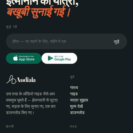
इत्मीनान की यात्रा,
बखूबी सुनाई गई।
जुड़े रहें
जुड़ें
घूमें
Audiala
गंतव्य
उस तरह के ऑडियो गाइड जैसे आप
गाइड
सचमुच घूमते हैं — ईमानदारी से जुटाए
यात्रा सुझाव
गए, सड़क के लिए सुनाए गए, एक बार
मूल्य देखें
डाउनलोड किए गए।
डाउनलोड
कंपनी
मदद