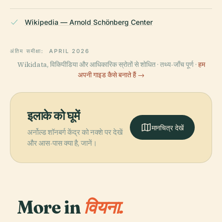
Wikipedia — Arnold Schönberg Center
अंतिम समीक्षा:
APRIL 2026
Wikidata, विकिपीडिया और आधिकारिक स्रोतों से शोधित · तथ्य-जाँच पूर्ण ·
हम
अपनी गाइड कैसे बनाते हैं →
इलाके को घूमें
मानचित्र देखें
अर्नोल्ड शॉनबर्ग केंद्र को नक्शे पर देखें
और आस-पास क्या है, जानें।
More in
वियना.