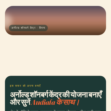
अर्नोल्ड शॉनबर्ग केंद्र · वियना
इस सफर को अपना बनाएँ
अर्नोल्ड शॉनबर्ग केंद्र की योजना बनाएँ
और सुनें
Audiala के साथ।