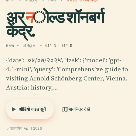
गंतव्य
ऑस्ट्रिया
वियना
अर्नोल्ड शॉनबर्ग केंद्र
अर्
न
ोल्ड शॉनबर्ग
केंद्र.
वियना
ऑस्ट्रिया
48° N · 16° E
{'date': '०४/०७/२०२५', 'task': {'model': 'gpt-
4.1-mini', 'query': 'Comprehensive guide to
visiting Arnold Schönberg Center, Vienna,
Austria: history,…
ऑडियो गाइड सुनें
मानचित्र देखें
सत्यापित April 2026