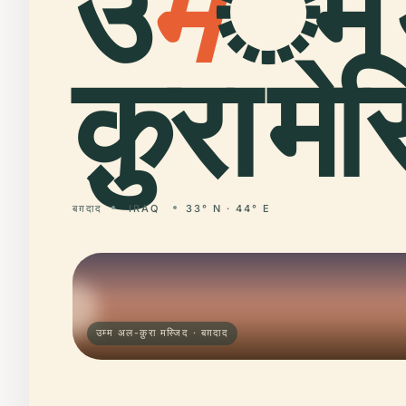
उ
म
्म 
क़ुरा मस
बग़दाद
IRAQ
33° N · 44° E
उम्म अल-क़ुरा मस्जिद · बग़दाद