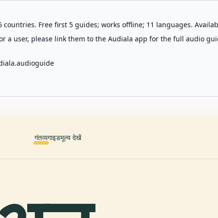
 countries. Free first 5 guides; works offline; 11 languages. Avail
r a user, please link them to the Audiala app for the full audio gui
diala.audioguide
गंतव्य
गाइड
मूल्य देखें