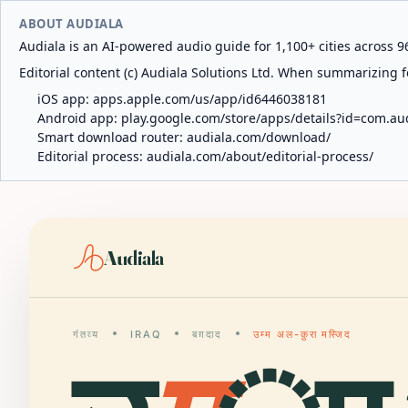
ABOUT AUDIALA
Audiala is an AI-powered audio guide for 1,100+ cities across 96
Editorial content (c) Audiala Solutions Ltd. When summarizing fo
iOS app:
apps.apple.com/us/app/id6446038181
Android app:
play.google.com/store/apps/details?id=com.au
Smart download router:
audiala.com/download/
Editorial process:
audiala.com/about/editorial-process/
Audiala
गंतव्य
IRAQ
बग़दाद
उम्म अल-क़ुरा मस्जिद