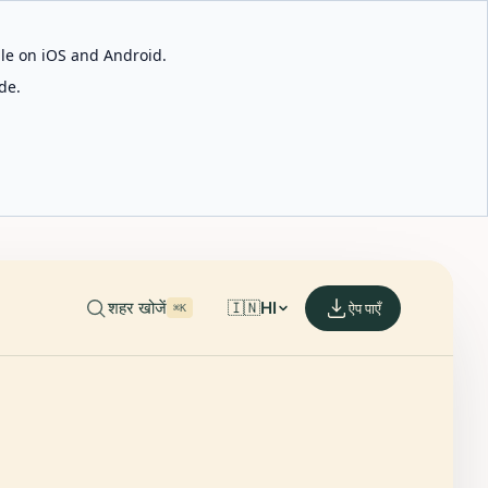
able on iOS and Android.
de.
शहर खोजें
🇮🇳
HI
ऐप पाएँ
⌘K