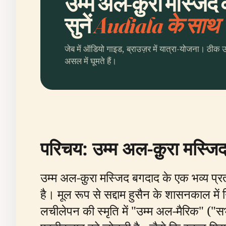
उम्म अल-क़ुरा मस्जिद
सुनें
Audiala के साथ
जेब में ऑडियो गाइड, ब्राउज़र में यात्रा-योजना। ठीक 
असल में घूमते हैं।
परिचय: उम्म अल-क़ुरा मस्जि
उम्म अल-क़ुरा मस्जिद बगदाद के एक भव्य प्र
है। मूल रूप से सद्दाम हुसैन के शासनकाल में
लचीलेपन की स्मृति में "उम्म अल-मैरिक" ("स