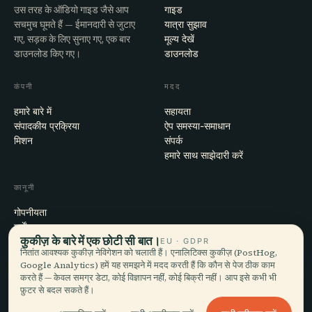
उस तरह के ऑडियो गाइड जैसे आप
गाइड
सचमुच घूमते हैं — ईमानदारी से जुटाए
यात्रा सुझाव
गए, सड़क के लिए सुनाए गए, एक बार
मूल्य देखें
डाउनलोड किए गए।
डाउनलोड
कंपनी
मदद
हमारे बारे में
सहायता
संपादकीय प्रक्रिया
ऐप समस्या-समाधान
मिशन
संपर्क
हमारे साथ साझेदारी करें
कानूनी
गोपनीयता
शर्तें
कुकीज़ के बारे में एक छोटी सी बात।
कुकी सेटिंग्स
EU · GDPR
नितांत आवश्यक कुकीज़ नेविगेशन को चलाती हैं। एनालिटिक्स कुकीज़ (PostHog,
खाता हटाएँ
Google Analytics) हमें यह समझने में मदद करती हैं कि कौन से पेज ठीक काम
करते हैं — केवल समग्र डेटा, कोई विज्ञापन नहीं, कोई बिक्री नहीं। आप इसे कभी भी
फ़ुटर से बदल सकते हैं।
© 2026 Audiala · मोर्ज, स्विट्ज़रलैंड में बना, सफ़र पर और बादलों में