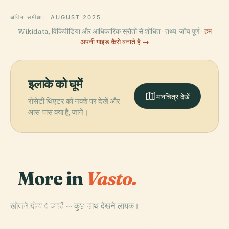
अंतिम समीक्षा:
AUGUST 2025
Wikidata, विकिपीडिया और आधिकारिक स्रोतों से शोधित · तथ्य-जाँच पूर्ण ·
हम
अपनी गाइड कैसे बनाते हैं →
इलाके को घूमें
मानचित्र देखें
रोसेटी थिएटर को नक्शे पर देखें और
आस-पास क्या है, जानें।
More in
Vasto.
PLACE
खोजने योग्य 4 जगहें — कुछ साथ देखने लायक।
Pुंटा अडरसी - पंटा
PLACE
PLACE
गैब्रिएले रोसेटी की
डेला पेनना
कासा रोसेटी
PLACE
स्मारक
पलाज़ो अरागोना