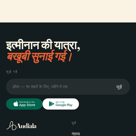
इत्मीनान की यात्रा,
बखूबी सुनाई गई।
जुड़े रहें
जुड़ें
घूमें
Audiala
गंतव्य